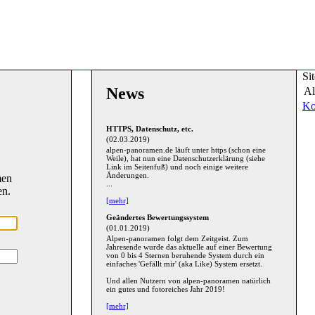
Si
News
Al
Ko
HTTPS, Datenschutz, etc.
(02.03.2019)
alpen-panoramen.de läuft unter https (schon eine
Weile), hat nun eine Datenschutzerklärung (siehe
Link im Seitenfuß) und noch einige weitere
Änderungen.
men
...
en.
[mehr]
Geändertes Bewertungssystem
(01.01.2019)
Alpen-panoramen folgt dem Zeitgeist. Zum
Jahresende wurde das aktuelle auf einer Bewertung
von 0 bis 4 Sternen beruhende System durch ein
einfaches 'Gefällt mir' (aka Like) System ersetzt.
Und allen Nutzern von alpen-panoramen natürlich
ein gutes und fotoreiches Jahr 2019!
[mehr]