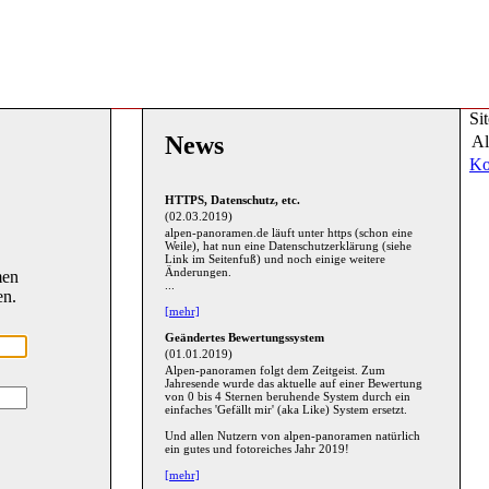
Si
News
Al
Ko
HTTPS, Datenschutz, etc.
(02.03.2019)
alpen-panoramen.de läuft unter https (schon eine
Weile), hat nun eine Datenschutzerklärung (siehe
Link im Seitenfuß) und noch einige weitere
Änderungen.
men
...
en.
[mehr]
Geändertes Bewertungssystem
(01.01.2019)
Alpen-panoramen folgt dem Zeitgeist. Zum
Jahresende wurde das aktuelle auf einer Bewertung
von 0 bis 4 Sternen beruhende System durch ein
einfaches 'Gefällt mir' (aka Like) System ersetzt.
Und allen Nutzern von alpen-panoramen natürlich
ein gutes und fotoreiches Jahr 2019!
[mehr]