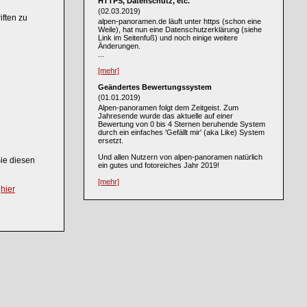
HTTPS, Datenschutz, etc.
(02.03.2019)
ften zu
alpen-panoramen.de läuft unter https (schon eine
Weile), hat nun eine Datenschutzerklärung (siehe
Link im Seitenfuß) und noch einige weitere
Änderungen.
...
[mehr]
Geändertes Bewertungssystem
(01.01.2019)
Alpen-panoramen folgt dem Zeitgeist. Zum
Jahresende wurde das aktuelle auf einer
Bewertung von 0 bis 4 Sternen beruhende System
durch ein einfaches 'Gefällt mir' (aka Like) System
ersetzt.
Und allen Nutzern von alpen-panoramen natürlich
Sie diesen
ein gutes und fotoreiches Jahr 2019!
[mehr]
h
hier