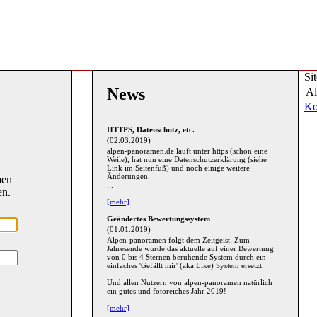
Si
News
Al
Ko
HTTPS, Datenschutz, etc.
(02.03.2019)
alpen-panoramen.de läuft unter https (schon eine
Weile), hat nun eine Datenschutzerklärung (siehe
Link im Seitenfuß) und noch einige weitere
Änderungen.
men
...
en.
[mehr]
Geändertes Bewertungssystem
(01.01.2019)
Alpen-panoramen folgt dem Zeitgeist. Zum
Jahresende wurde das aktuelle auf einer Bewertung
von 0 bis 4 Sternen beruhende System durch ein
einfaches 'Gefällt mir' (aka Like) System ersetzt.
Und allen Nutzern von alpen-panoramen natürlich
ein gutes und fotoreiches Jahr 2019!
[mehr]