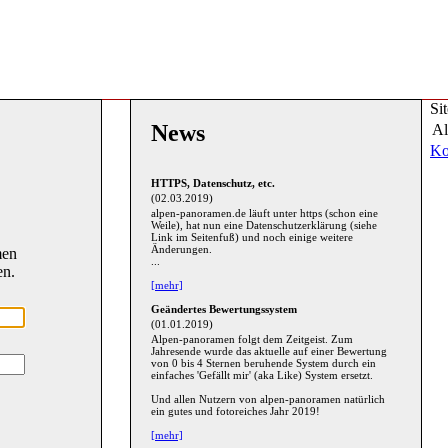
Si
News
Al
Ko
HTTPS, Datenschutz, etc.
(02.03.2019)
alpen-panoramen.de läuft unter https (schon eine
Weile), hat nun eine Datenschutzerklärung (siehe
Link im Seitenfuß) und noch einige weitere
Änderungen.
men
...
en.
[mehr]
Geändertes Bewertungssystem
(01.01.2019)
Alpen-panoramen folgt dem Zeitgeist. Zum
Jahresende wurde das aktuelle auf einer Bewertung
von 0 bis 4 Sternen beruhende System durch ein
einfaches 'Gefällt mir' (aka Like) System ersetzt.
Und allen Nutzern von alpen-panoramen natürlich
ein gutes und fotoreiches Jahr 2019!
[mehr]