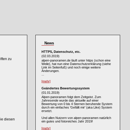
News
HTTPS, Datenschutz, etc.
(02.03.2019)
ften zu
alpen-panoramen.de läuft unter https (schon eine
Weile), hat nun eine Datenschutzerklärung (siehe
Link im Seitenfuß) und noch einige weitere
Änderungen.
...
[mehr]
Geändertes Bewertungssystem
(01.01.2019)
Alpen-panoramen folgt dem Zeitgeist. Zum
Jahresende wurde das aktuelle auf einer
Bewertung von 0 bis 4 Sternen beruhende System
durch ein einfaches 'Gefällt mir' (aka Like) System
ersetzt.
Und allen Nutzern von alpen-panoramen natürlich
Sie diesen
ein gutes und fotoreiches Jahr 2019!
[mehr]