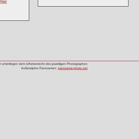
h
hier
der unterliegen dem Urheberrecht des jeweiligen Photographen
Außeralpine Panoramen:
panorama-photo.net