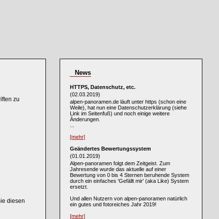
News
HTTPS, Datenschutz, etc.
(02.03.2019)
ften zu
alpen-panoramen.de läuft unter https (schon eine
Weile), hat nun eine Datenschutzerklärung (siehe
Link im Seitenfuß) und noch einige weitere
Änderungen.
...
[mehr]
Geändertes Bewertungssystem
(01.01.2019)
Alpen-panoramen folgt dem Zeitgeist. Zum
Jahresende wurde das aktuelle auf einer
Bewertung von 0 bis 4 Sternen beruhende System
durch ein einfaches 'Gefällt mir' (aka Like) System
ersetzt.
Und allen Nutzern von alpen-panoramen natürlich
Sie diesen
ein gutes und fotoreiches Jahr 2019!
[mehr]