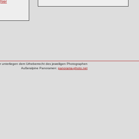
h
hier
der unterliegen dem Urheberrecht des jeweiligen Photographen
Außeralpine Panoramen:
panorama-photo.net