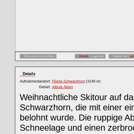
Panorama beschriften
Details
/ Legende
Marker ein /
au
Details
Aufnahmestandort:
Flüela-Schwarzhorn
(3146 m)
Gebiet:
Albula Alpen
Weihnachtliche Skitour auf da
Schwarzhorn, die mit einer ei
belohnt wurde. Die ruppige Ab
Schneelage und einen zerbro