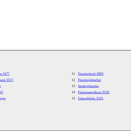
rn 3477
11
Fiescherhorli 2893
horn 3517
12
Fieschergletscher
r
13
Studergletscher
447
14
Finsteraarrothorn 3530
uppe
15
Gemschlicke 3335