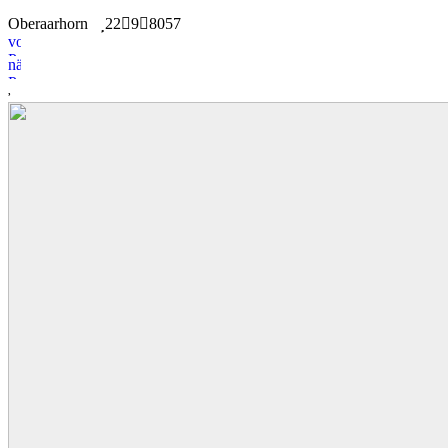
Oberaarhorn
22
9
8057