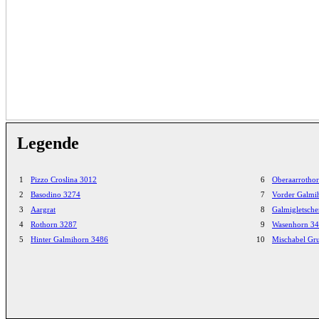
Legende
1
Pizzo Croslina 3012
6
Oberaarrotho
2
Basodino 3274
7
Vorder Galmi
3
Aargrat
8
Galmigletsche
4
Rothorn 3287
9
Wasenhorn 3
5
Hinter Galmihorn 3486
10
Mischabel Gr