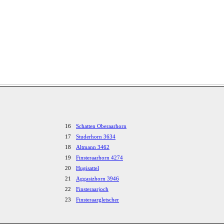
16
Schatten Oberaarhorn
17
Studerhorn 3634
18
Altmann 3462
19
Finsteraarhorn 4274
20
Hugisattel
21
Aggasizhorn 3946
22
Finsteraarjoch
23
Finsteraargletscher