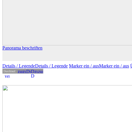
Panorama beschriften
Details
/ Legende
Details /
Legende
Marker ein /
aus
Marker
ein
/ aus
Durchlauf: