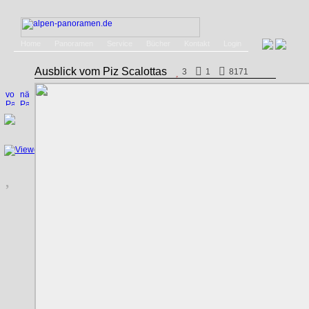
Home
Panoramen
Service
Bücher
Kontakt
Login
Ausblick vom Piz Scalottas
3
1
8171