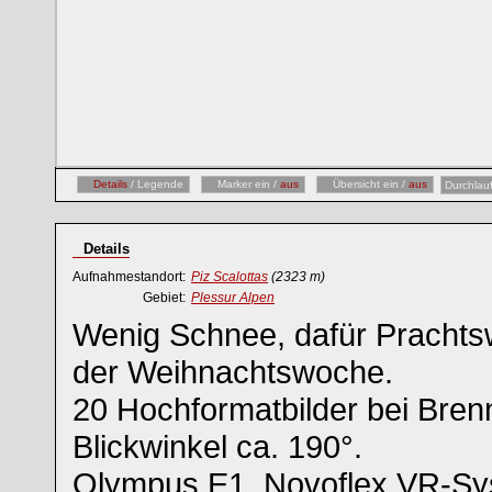
Details
/ Legende
Marker ein /
aus
Übersicht ein /
aus
Durchlau
Details
Aufnahmestandort:
Piz Scalottas
(2323 m)
Gebiet:
Plessur Alpen
Wenig Schnee, dafür Prachtsw
der Weihnachtswoche.
20 Hochformatbilder bei Bre
Blickwinkel ca. 190°.
Olympus E1, Novoflex VR-Sy