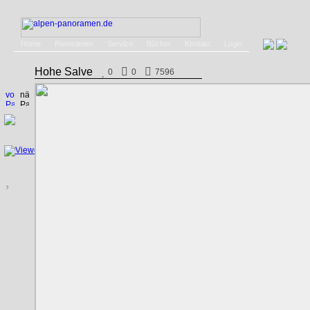
Home
Panoramen
Service
Bücher
Kontakt
Login
Hohe Salve
0
0
7596