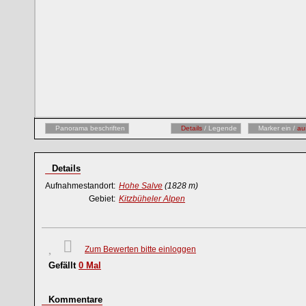
Panorama beschriften
Details
/ Legende
Marker ein /
au
Details
Aufnahmestandort:
Hohe Salve
(1828 m)
Gebiet:
Kitzbüheler Alpen
Zum Bewerten bitte einloggen
Gefällt
0
Mal
Kommentare