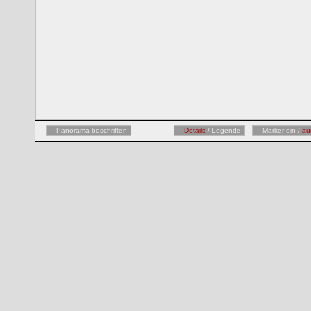
Panorama beschriften
Details
/ Legende
Marker ein /
au