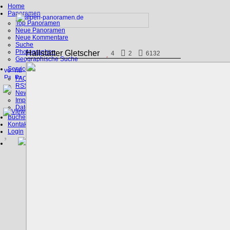
Home
Panoramen
Top Panoramen
Neue Panoramen
Neue Kommentare
Suche
Photographen
Hallstätter Gletscher
4
2
6132
Geographische Suche
Service
FAQ
RSS, Google Earth
News
Impressum
Datenschutz
Bücher
Kontakt
Login