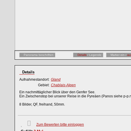
Panorama beschriften
Details
/ Legende
Marker ein /
au
Details
Aufnahmestandort:
Gland
Gebiet:
Chablais-Alpen
Ein nachmittäglicher Blick über den Genfer See.
Ein Zwischenstop bei unserer Reise in die Pyreäen (Panos siehe p-p.n
8 Bilder, QF, freihand, 50mm.
Zum Bewerten bitte einloggen