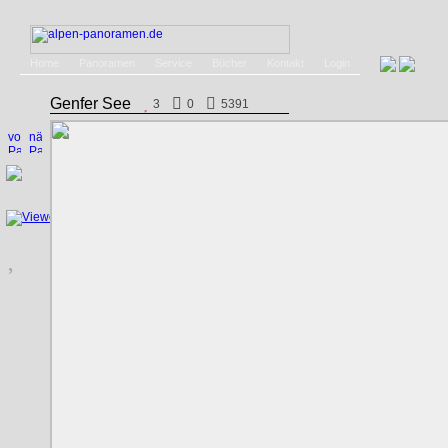
Home
Panoramen
Service
Bücher
Kontakt
Login
Genfer See
3
0
5391