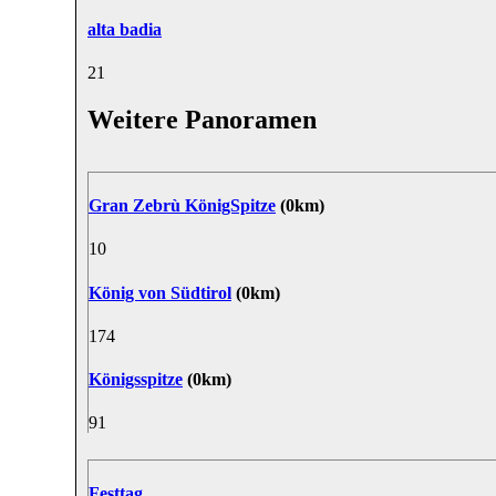
alta badia
2
1
Weitere Panoramen
Gran Zebrù KönigSpitze
(0km)
1
0
König von Südtirol
(0km)
17
4
Königsspitze
(0km)
9
1
Festtag