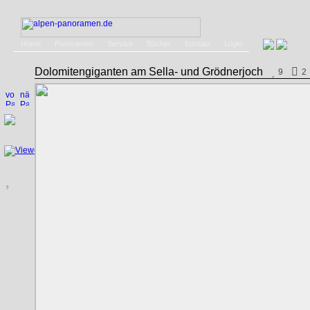
Home
Panoramen
Service
Bücher
Kontakt
Login
Dolomitengiganten am Sella- und Grödnerjoch
9
2