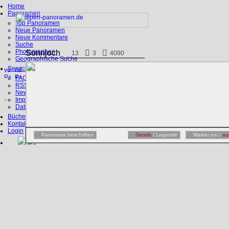
Home
Panoramen
Top Panoramen
Neue Panoramen
Neue Kommentare
Suche
Photographen
Sonnjoch
13
3
4090
Geographische Suche
Service
FAQ
RSS, Google Earth
News
Impressum
Datenschutz
Bücher
Kontakt
Login
Panorama beschriften
Details
/ Legende
Marker ein /
au