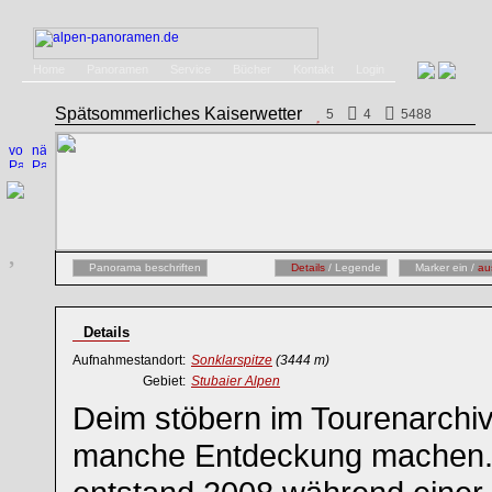
Home
Panoramen
Service
Bücher
Kontakt
Login
Spätsommerliches Kaiserwetter
5
4
5488
Panorama beschriften
Details
/ Legende
Marker ein /
au
Details
Aufnahmestandort:
Sonklarspitze
(3444 m)
Gebiet:
Stubaier Alpen
Deim stöbern im Tourenarchi
manche Entdeckung machen