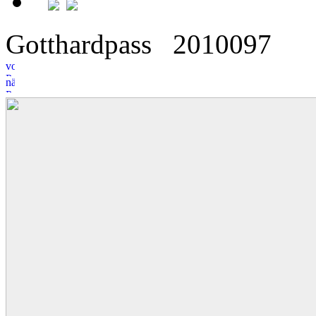
Gotthardpass
2
0
10097