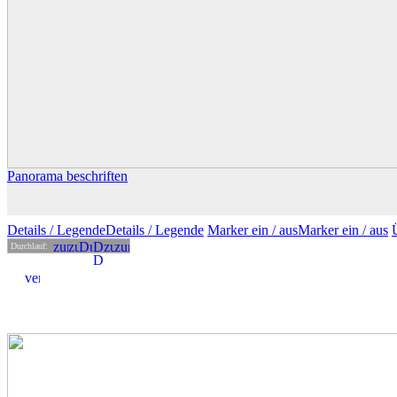
Panorama beschriften
Details
/ Legende
Details /
Legende
Marker ein /
aus
Marker
ein
/ aus
Durchlauf: