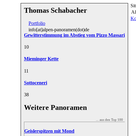
Si
Thomas Schabacher
Al
Ko
Portfolio
info[at]alpen-panoramen(dot)de
Gewitterstimmung im Abstieg vom Pizzo Massari
1
0
Mieminger Kette
1
1
Sottoceneri
3
8
Weitere Panoramen
... aus den Top 100
Geislerspitzen mit Mond