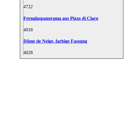
47
22
Fernglaspanorama aus Pizzo di Claro
40
18
Dôme de Neige, farbige Fassung
40
28