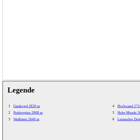
Legende
1
Gaiskogel 2820 m
4
Hochwand 271
2
Peiderspitze 2808 m
5
Hohe Munde 2
3
Weißstein 2640 m
6
Leutascher Dre