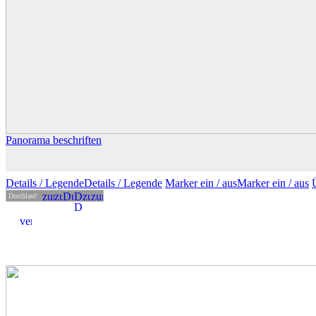
Panorama beschriften
Details
/ Legende
Details /
Legende
Marker ein /
aus
Marker
ein
/ aus
Durchlauf: