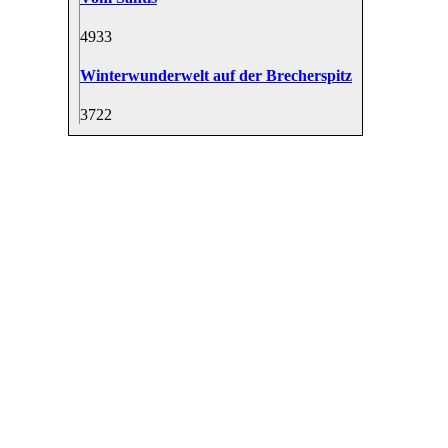
49
33
Winterwunderwelt auf der Brecherspitz
37
22