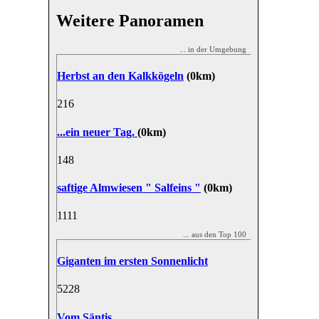
Weitere Panoramen
... in der Umgebung
Herbst an den Kalkkögeln
(0km)
21
6
...ein neuer Tag.
(0km)
14
8
saftige Almwiesen " Salfeins "
(0km)
11
11
... aus den Top 100
Giganten im ersten Sonnenlicht
52
28
Vom Säntis