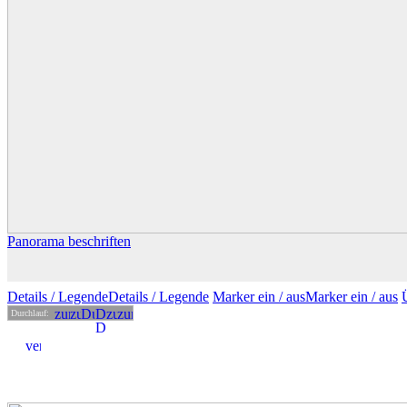
Panorama beschriften
Details
/ Legende
Details /
Legende
Marker ein /
aus
Marker
ein
/ aus
Durchlauf: