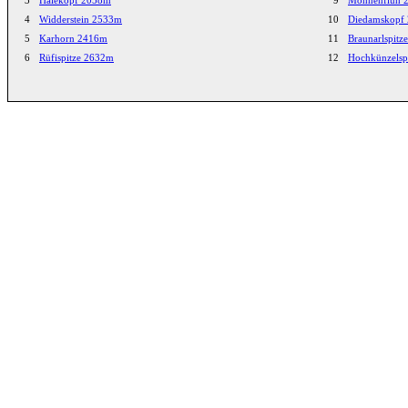
4
Widderstein 2533m
10
Diedamskopf
5
Karhorn 2416m
11
Braunarlspit
6
Rüfispitze 2632m
12
Hochkünzelsp