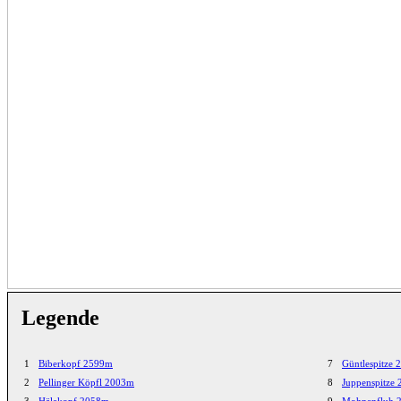
Legende
1
Biberkopf 2599m
7
Güntlespitze
2
Pellinger Köpfl 2003m
8
Juppenspitze
3
Hälekopf 2058m
9
Mohnenfluh 