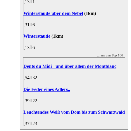
13
1
Winterstaude über dem Nebel
(1km)
31
6
Winterstaude
(1km)
13
6
... aus den Top 100
Dents du Midi - und über allem der Montblanc
54
32
Die Feder eines Adlers..
39
22
Leuchtendes Weiß vom Dom bis zum Schwarzwald
37
23