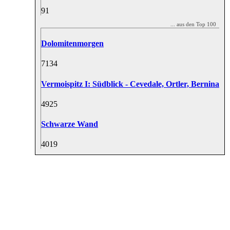
9
1
... aus den Top 100
Dolomitenmorgen
71
34
Vermoispitz I: Südblick - Cevedale, Ortler, Bernina
49
25
Schwarze Wand
40
19