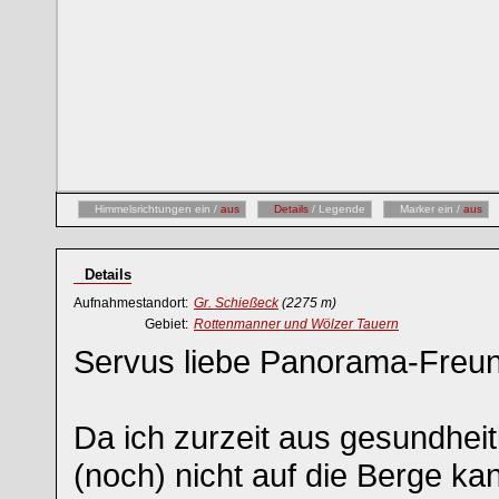
Himmelsrichtungen ein /
aus
Details
/ Legende
Marker ein /
aus
Details
Aufnahmestandort:
Gr. Schießeck
(2275 m)
Gebiet:
Rottenmanner und Wölzer Tauern
Servus liebe Panorama-Freu
Da ich zurzeit aus gesundhei
(noch) nicht auf die Berge ka