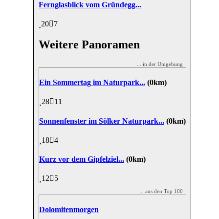
Fernglasblick vom Gründegg...
20
7
Weitere Panoramen
... in der Umgebung
Ein Sommertag im Naturpark...
(0km)
28
11
Sonnenfenster im Sölker Naturpark...
(0km)
18
4
Kurz vor dem Gipfelziel...
(0km)
12
5
... aus den Top 100
Dolomitenmorgen