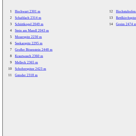
1
Hochwart 2301 m
12
Hochstubofen
2
Schafdach 2314 m
13
Rettlkirchspi
3
Schüttkogel 2049 m
14
Greim 2474 
4
Stein am Mandl 2043 m
5
Moserspitz 2230 m
6
Seekarspitz 2295 m
7
Großer Bösenstein 2448 m
8
Krautwasch 2360 m
9
Melleck 2365 m
10
Schoberspitze 2423 m
11
Gstoder 2318 m