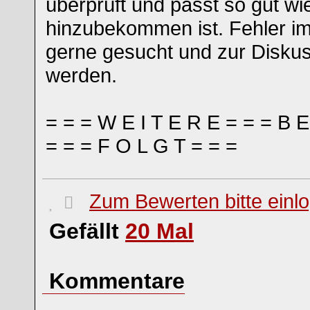
überprüft und passt so gut wi
hinzubekommen ist. Fehler im
gerne gesucht und zur Diskus
werden.
= = = W E I T E R E = = = B 
= = = F O L G T = = =
Zum Bewerten bitte einl
Gefällt
20
Mal
Kommentare