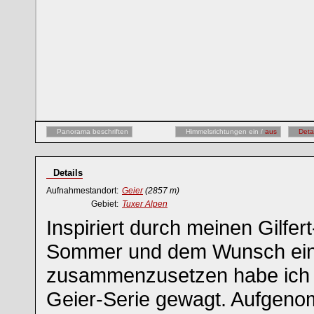
Panorama beschriften
Himmelsrichtungen ein /
aus
Deta
Details
Aufnahmestandort:
Geier
(2857 m)
Gebiet:
Tuxer Alpen
Inspiriert durch meinen Gilfer
Sommer und dem Wunsch ein w
zusammenzusetzen habe ich 
Geier-Serie gewagt. Aufgeno