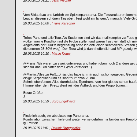
29.08.2015 09:21 ,
Jens Vischer
Vom Bildaufbau und farblich ein Spitzenpanorama. Die Felsstrukturen kommen
Leut an diesem schönen Tag oben, liegt wohl am langen Anmarsch. Viele Gr
29.08.2015 10:00 ,
Franz Kerscher
Tolles Pano und tolle Tour. Als Studenten sind wir das mal komplett zu Fuss
wollten meine Kondition auf die Probe stellen und waren frustriert, daß ich mit
Angesichts der 500Px Begrenzung hätte ich evtl. einen schmaleren Streife
die unteren 25-30% weg). Der Rest wird ja dann hoffentlich auf MP gezeigt w
29.08.2015 10:10 ,
Martin Kraus
@Franz: Wir waren zu zweit unterwegs und haben oben noch 2 andere getroff
sich für das Bild hinter dem Gipfel versteckt :-)
@Martin: Alles zu Fuß...oh ja, das habe ich mir auch schon gegeben. Gegen
einige Serpentinen und es sind "nur" etwa 25 km.
Schnitt oben/unten: Alles durchdacht: Rundrums von hier gibt es schon haufe
Himmel über dem Kreuz dient rein der Ästhetik und den Proportionen....
Beste Grüße,
J
29.08.2015 10:59 ,
Jörg Engelhardt
Finde ich auch, ein absolutes top Panorama.
Kombination zwischen Tiefe und weiter Ferne gefallen mir bei deinem Pano b
lg. Patrick
29.08.2015 11:01 ,
Patrick Runggaldier