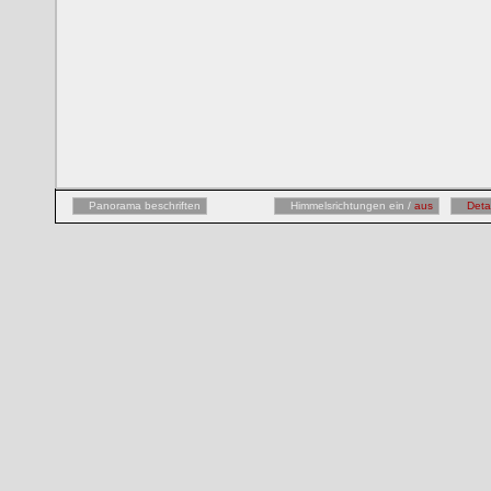
Panorama beschriften
Himmelsrichtungen ein /
aus
Deta