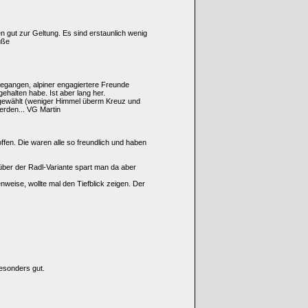
 gut zur Geltung. Es sind erstaunlich wenig
üße
 gegangen, alpiner engagiertere Freunde
gehalten habe. Ist aber lang her.
n gewählt (weniger Himmel überm Kreuz und
erden... VG Martin
en. Die waren alle so freundlich und haben
über der Radl-Variante spart man da aber
nweise, wollte mal den Tiefblick zeigen. Der
esonders gut.