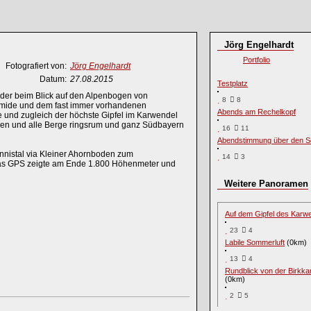
Jörg Engelhardt
Portfolio
Fotografiert von:
Jörg Engelhardt
Datum:
27.08.2015
Testplatz
 der beim Blick auf den Alpenbogen von
8
8
yramide und dem fast immer vorhandenen
Abends am Rechelkopf
ze und zugleich der höchste Gipfel im Karwendel
tehen und alle Berge ringsrum und ganz Südbayern
16
11
Abendstimmung über den Sc
annistal via Kleiner Ahornboden zum
14
3
Das GPS zeigte am Ende 1.800 Höhenmeter und
Weitere Panoramen
Auf dem Gipfel des Karw
23
4
Labile Sommerluft
(0km)
13
4
Rundblick von der Birkkar
(0km)
2
5