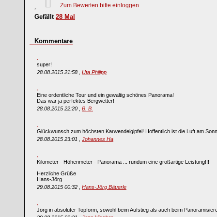
Zum Bewerten bitte einloggen
Gefällt
28
Mal
Kommentare
super!
28.08.2015 21:58 ,
Uta Philipp
Eine ordentliche Tour und ein gewaltig schönes Panorama!
Das war ja perfektes Bergwetter!
28.08.2015 22:20 ,
B. B.
Glückwunsch zum höchsten Karwendelgipfel! Hoffentlich ist die Luft am Sonn
28.08.2015 23:01 ,
Johannes Ha
Kilometer - Höhenmeter - Panorama ... rundum eine großartige Leistung!!!
Herzliche Grüße
Hans-Jörg
29.08.2015 00:32 ,
Hans-Jörg Bäuerle
Jörg in absoluter Topform, sowohl beim Aufstieg als auch beim Panoramisiere