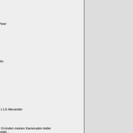
Peter
st.
-) LG Alexander
en Gründen meines Kameraden leider
edet...