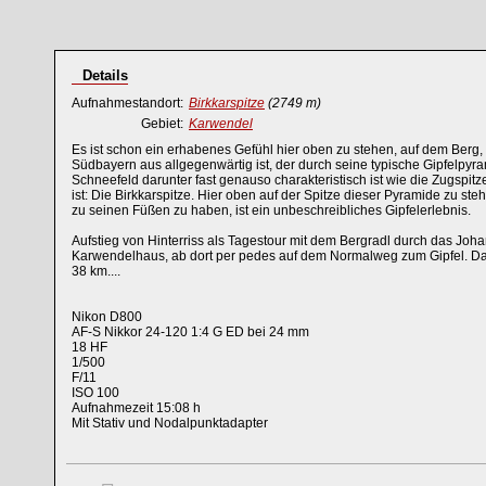
Details
Aufnahmestandort:
Birkkarspitze
(2749 m)
Gebiet:
Karwendel
Es ist schon ein erhabenes Gefühl hier oben zu stehen, auf dem Berg,
Südbayern aus allgegenwärtig ist, der durch seine typische Gipfelp
Schneefeld darunter fast genauso charakteristisch ist wie die Zugspit
ist: Die Birkkarspitze. Hier oben auf der Spitze dieser Pyramide zu s
zu seinen Füßen zu haben, ist ein unbeschreibliches Gipfelerlebnis.
Aufstieg von Hinterriss als Tagestour mit dem Bergradl durch das Joh
Karwendelhaus, ab dort per pedes auf dem Normalweg zum Gipfel. 
38 km....
Nikon D800
AF-S Nikkor 24-120 1:4 G ED bei 24 mm
18 HF
1/500
F/11
ISO 100
Aufnahmezeit 15:08 h
Mit Stativ und Nodalpunktadapter