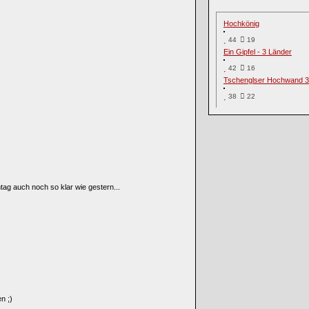
Hochkönig
44
19
Ein Gipfel - 3 Länder
42
16
Tschenglser Hochwand 3
38
22
tag auch noch so klar wie gestern...
n ;)