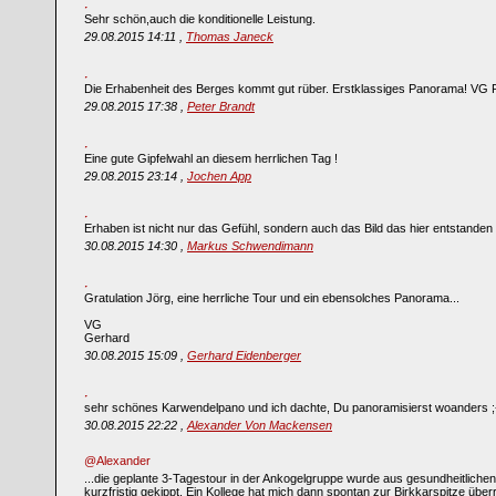
Sehr schön,auch die konditionelle Leistung.
29.08.2015 14:11 ,
Thomas Janeck
Die Erhabenheit des Berges kommt gut rüber. Erstklassiges Panorama! VG 
29.08.2015 17:38 ,
Peter Brandt
Eine gute Gipfelwahl an diesem herrlichen Tag !
29.08.2015 23:14 ,
Jochen App
Erhaben ist nicht nur das Gefühl, sondern auch das Bild das hier entstanden i
30.08.2015 14:30 ,
Markus Schwendimann
Gratulation Jörg, eine herrliche Tour und ein ebensolches Panorama...
VG
Gerhard
30.08.2015 15:09 ,
Gerhard Eidenberger
sehr schönes Karwendelpano und ich dachte, Du panoramisierst woanders ;
30.08.2015 22:22 ,
Alexander Von Mackensen
@Alexander
...die geplante 3-Tagestour in der Ankogelgruppe wurde aus gesundheitlich
kurzfristig gekippt. Ein Kollege hat mich dann spontan zur Birkkarspitze überr