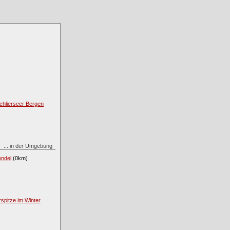
hlierseer Bergen
... in der Umgebung
endel
(0km)
spitze im Winter