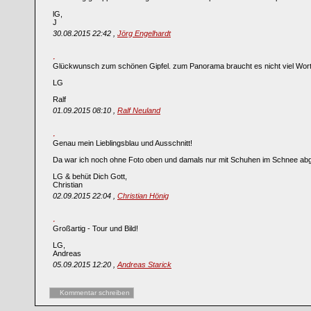
lG,
J
30.08.2015 22:42 ,
Jörg Engelhardt
Glückwunsch zum schönen Gipfel. zum Panorama braucht es nicht viel Wor
LG
Ralf
01.09.2015 08:10 ,
Ralf Neuland
Genau mein Lieblingsblau und Ausschnitt!
Da war ich noch ohne Foto oben und damals nur mit Schuhen im Schnee abg
LG & behüt Dich Gott,
Christian
02.09.2015 22:04 ,
Christian Hönig
Großartig - Tour und Bild!
LG,
Andreas
05.09.2015 12:20 ,
Andreas Starick
Kommentar schreiben