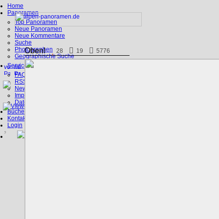
Home
Panoramen
Top Panoramen
Neue Panoramen
Neue Kommentare
Suche
Photographen
Oben!
28
19
5776
Geographische Suche
Service
FAQ
RSS, Google Earth
News
Impressum
Datenschutz
Bücher
Kontakt
Login