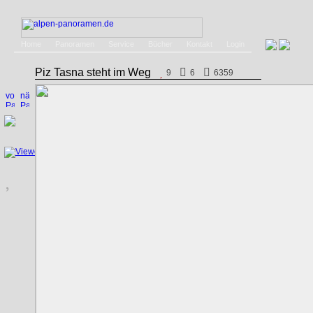
Home
Panoramen
Service
Bücher
Kontakt
Login
Piz Tasna steht im Weg
9
6
6359