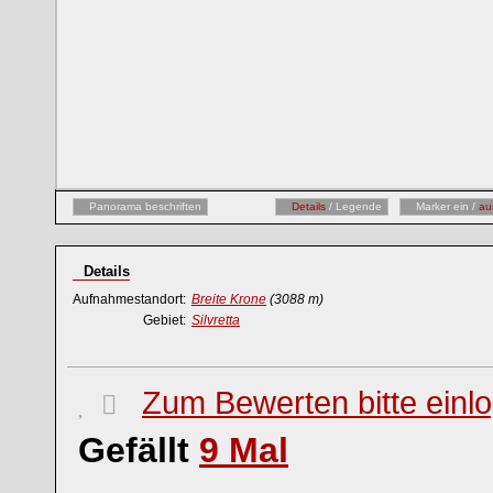
Panorama beschriften
Details
/ Legende
Marker ein /
au
Details
Aufnahmestandort:
Breite Krone
(3088 m)
Gebiet:
Silvretta
Zum Bewerten bitte einl
Gefällt
9
Mal