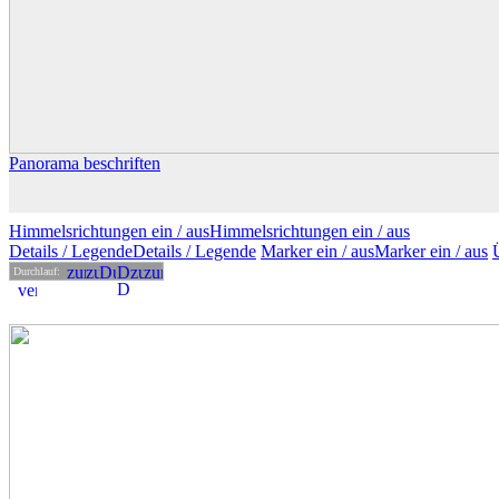
Panorama beschriften
Himmelsrichtungen ein /
aus
Himmelsrichtungen
ein
/ aus
Details
/ Legende
Details /
Legende
Marker ein /
aus
Marker
ein
/ aus
Durchlauf: