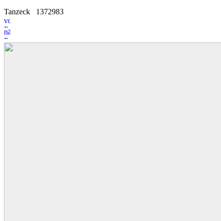
Tanzeck
13
7
2983