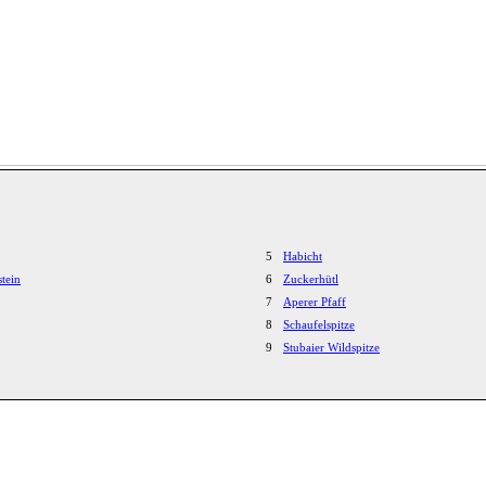
5
Habicht
stein
6
Zuckerhütl
7
Aperer Pfaff
8
Schaufelspitze
9
Stubaier Wildspitze