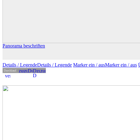
Panorama beschriften
Details
/ Legende
Details /
Legende
Marker ein /
aus
Marker
ein
/ aus
Durchlauf: