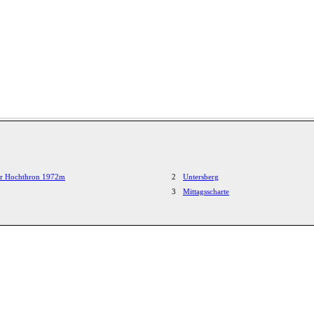
er Hochthron 1972m
2
Untersberg
3
Mittagsscharte