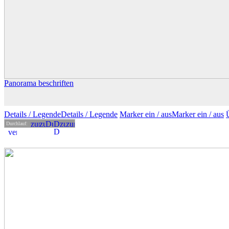
Panorama beschriften
Details
/ Legende
Details /
Legende
Marker ein /
aus
Marker
ein
/ aus
Durchlauf: