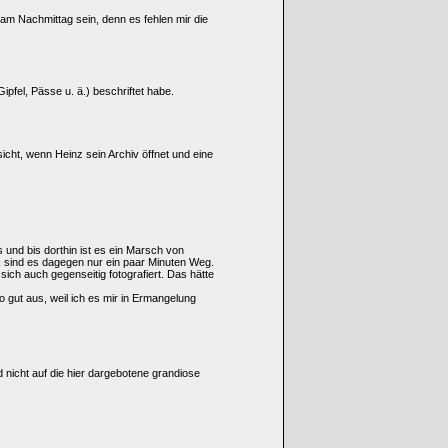
am Nachmittag sein, denn es fehlen mir die
ipfel, Pässe u. ä.) beschriftet habe.
icht, wenn Heinz sein Archiv öffnet und eine
 und bis dorthin ist es ein Marsch von
 sind es dagegen nur ein paar Minuten Weg.
ich auch gegenseitig fotografiert. Das hätte
o gut aus, weil ich es mir in Ermangelung
d nicht auf die hier dargebotene grandiose