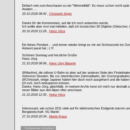
Einfach nett zum Anschauen so ein "Wimmelbild". Es muss schon recht spät 
Asiaten ....
20.10.2018 08:42 ,
Christoph Seger
Danke für die Kommentare, auf die ich noch antworten werde.
Ich wollte aber erst mal mitteilen, daß ich inzwischen 30 Objekte (Gletscher, G
20.10.2018 12:26 ,
Heinz Höra
Ein feines Pendant ... und immer wieder bringt es mir ein Schmunzeln ins Ges
Antwort parat hat ;-) !!!
Schönen Sonntag und herzliche Grüße
Hans-Jörg
21.10.2018 08:06 ,
Hans-Jörg Bäuerle
@Manfred, die nähste U-Bahn ist aber auf der anderen Seite des Findelntales
mehreren Stunden. Bis zur oberirdischen Zahnradbahn, der Gornergratbahn,
@Christoph, einige Japaner haben hier doch noch ausgeharrt und die haben s
ich evtl. noch einkopieren können.
Danke, Hans-Jörg, gleichfalls. In meinem Archiv kenn ich mich nur deshalb s
neuer Bilder aus den Alpen öfter anschaue.
21.10.2018 12:35 ,
Heinz Höra
Interessant, wie schon 2011 viele auf Ihr elektronisches Endgerät starren un
Berglandschaft. VG Martin
27.10.2018 20:34 ,
Martin Kraus
Kommentar schreiben