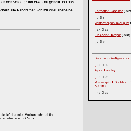
noch den Vordergrund etwas aufgehellt und das
schern alte Panoramen von mir oder aber eine
Zermatter Klassiker
(0km
9
5
Wintermorgen im August
17
11
Ein cooler Hotspot
(0km)
3
0
Blick zum Großglockner
60
35
Alpine Himalaya
58
22
Vermoispitz I: Südblick - 
Bernina
49
25
e die tief sitzenden Wolken sehr schön
ie ausdrücken. LG Niels