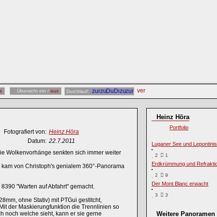
s
Übersicht ein /
aus
Durchlauf:
Heinz Höra
Portfolio
Fotografiert von:
Heinz Höra
Datum:
22.7.2011
Luganer See und Lepontini
die Wolkenvorhänge senkten sich immer weiter
2
1
Erdkrümmung und Refrakti
, kam von Christoph's genialem 360°-Panorama
2
9
Der Mont Blanc erwacht
 8390 "Warten auf Abfahrt" gemacht.
3
3
m, ohne Stativ) mit PTGui gestitcht,
 Mit der Maskierungfunktion die Trennlinien so
ch noch welche sieht, kann er sie gerne
Weitere Panoramen