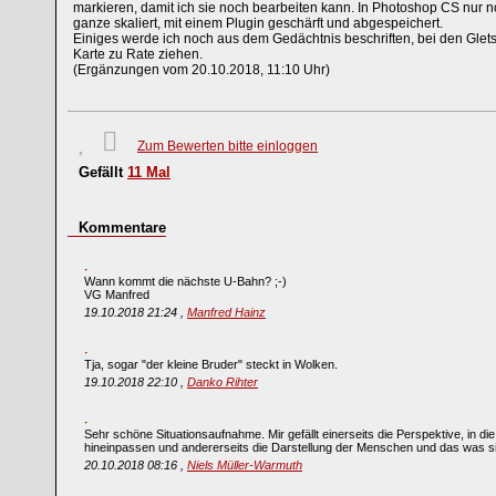
markieren, damit ich sie noch bearbeiten kann. In Photoshop CS nur 
ganze skaliert, mit einem Plugin geschärft und abgespeichert.
Einiges werde ich noch aus dem Gedächtnis beschriften, bei den Glet
Karte zu Rate ziehen.
(Ergänzungen vom 20.10.2018, 11:10 Uhr)
Zum Bewerten bitte einloggen
Gefällt
11
Mal
Kommentare
Wann kommt die nächste U-Bahn? ;-)
VG Manfred
19.10.2018 21:24 ,
Manfred Hainz
Tja, sogar "der kleine Bruder" steckt in Wolken.
19.10.2018 22:10 ,
Danko Rihter
Sehr schöne Situationsaufnahme. Mir gefällt einerseits die Perspektive, in di
hineinpassen und andererseits die Darstellung der Menschen und das was s
20.10.2018 08:16 ,
Niels Müller-Warmuth