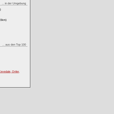
... in der Umgebung
)
(0km)
... aus den Top 100
Cevedale, Ortler,