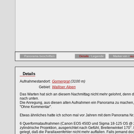
Panorama beschriften
Details
/ Legende
Marker ein /
au
Details
Aufnahmestandort:
Gornergrat
(3100 m)
Gebiet:
Walliser Alpen
Das Warten hat sich an diesem Nachmittag nicht mehr gelohnt, denn 
nach unten.
Die Anregung, aus diesen alten Aufnahmen ein Panorama zu machen
"Ohne Kommentar".
Etwas ähnliches hatte ich schon mal vor Jahren mit dem Panorama Nr.
6 Querformataufnahmen (Canon EOS 450D und Sigma 18-125 OS @ 28m
zylindrische Projektion, ausgerichtet nach Gefühl, Breitenwinkel 170°.
gelegt, daß die Parallaxenfehler nicht mehr auffallen. Falls jemand do