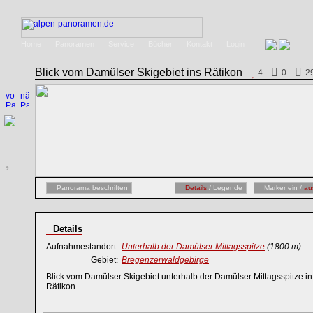
Home
Panoramen
Service
Bücher
Kontakt
Login
Blick vom Damülser Skigebiet ins Rätikon
4
0
2
Panorama beschriften
Details
/ Legende
Marker ein /
au
Details
Aufnahmestandort:
Unterhalb der Damülser Mittagsspitze
(1800 m)
Gebiet:
Bregenzerwaldgebirge
Blick vom Damülser Skigebiet unterhalb der Damülser Mittagsspitze i
Rätikon