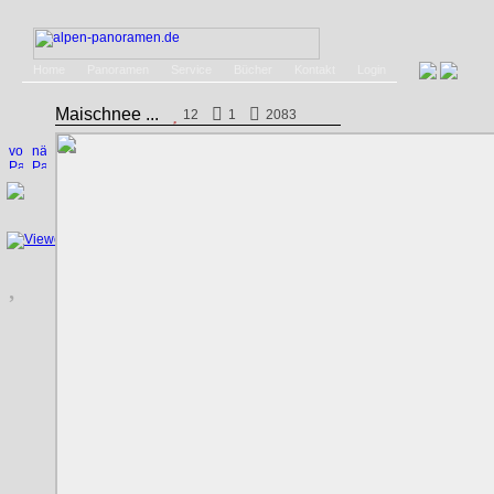
Home
Panoramen
Service
Bücher
Kontakt
Login
Maischnee ...
12
1
2083