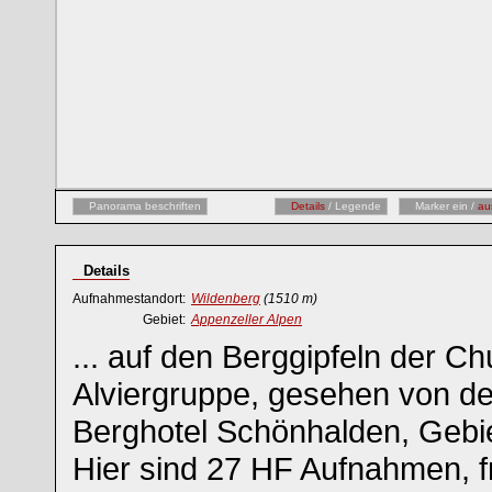
Panorama beschriften
Details
/ Legende
Marker ein /
au
Details
Aufnahmestandort:
Wildenberg
(1510 m)
Gebiet:
Appenzeller Alpen
... auf den Berggipfeln der Ch
Alviergruppe, gesehen von d
Berghotel Schönhalden, Gebi
Hier sind 27 HF Aufnahmen, 