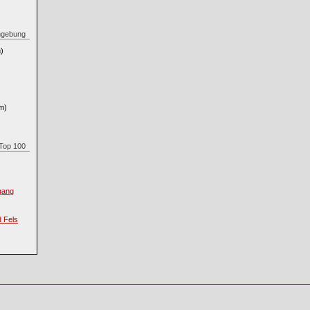
 Umgebung
)
m)
n Top 100
gang
d Fels