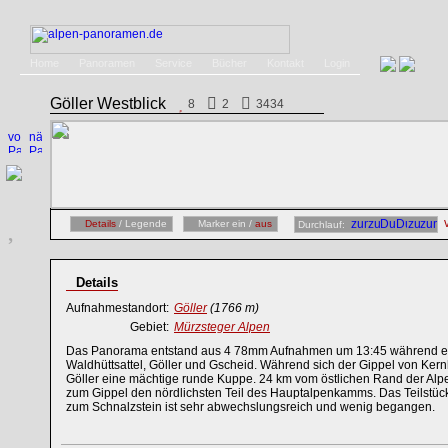
Home
Panoramen
Service
Bücher
Kontakt
Login
Göller Westblick
8
2
3434
Details
/ Legende
Marker ein /
aus
Durchlauf:
Details
Aufnahmestandort:
Göller
(1766 m)
Gebiet:
Mürzsteger Alpen
Das Panorama entstand aus 4 78mm Aufnahmen um 13:45 während ein
Waldhüttsattel, Göller und Gscheid. Während sich der Gippel von Kernho
Göller eine mächtige runde Kuppe. 24 km vom östlichen Rand der Alp
zum Gippel den nördlichsten Teil des Hauptalpenkamms. Das Teilstüc
zum Schnalzstein ist sehr abwechslungsreich und wenig begangen.