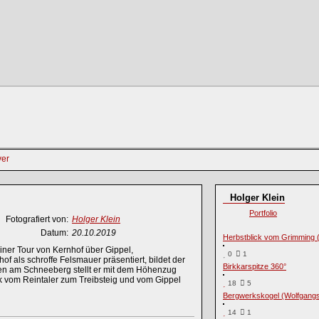
Holger Klein
Portfolio
Fotografiert von:
Holger Klein
Datum:
20.10.2019
Herbstblick vom Grimming 
er Tour von Kernhof über Gippel,
0
1
f als schroffe Felsmauer präsentiert, bildet der
Birkkarspitze 360°
en am Schneeberg stellt er mit dem Höhenzug
k vom Reintaler zum Treibsteig und vom Gippel
18
5
Bergwerkskogel (Wolfgangs
14
1