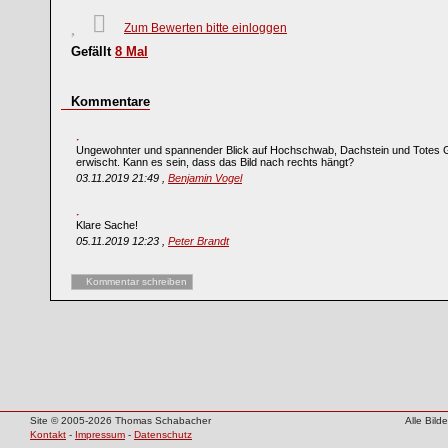
Zum Bewerten bitte einloggen
Gefällt
8
Mal
Kommentare
Ungewohnter und spannender Blick auf Hochschwab, Dachstein und Totes Ge
erwischt. Kann es sein, dass das Bild nach rechts hängt?
03.11.2019 21:49 ,
Benjamin Vogel
Klare Sache!
05.11.2019 12:23 ,
Peter Brandt
Kommentar schreiben
Site © 2005-2026 Thomas Schabacher
Alle Bil
Kontakt
-
Impressum
-
Datenschutz