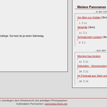
Weitere Panoramen
... in der
Am Weg zur Hofalm
(3km
1
11
Almidylle
(3km)
11
2
birge. Da hast du ja einen Sahnetag
Schnalzstein rundum
(3k
8
2
... aus de
Morning has broken
41
21
Dolomiten - Sonnenunter
39
21
Im Festsaal aus Stein un
38
16
der unterliegen dem Urheberrecht des jeweiligen Photographen
Außeralpine Panoramen:
panorama-photo.net