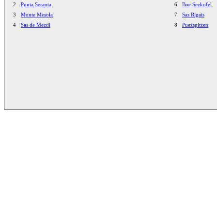
2
Punta Serauta
6
Boe Seekofel
3
Monte Mesola
7
Sas Rigais
4
Sas de Mezdi
8
Puezspitzen