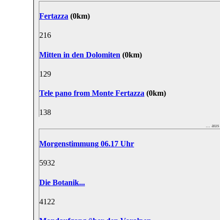
Fertazza
(0km)
21
6
Mitten in den Dolomiten
(0km)
12
9
Tele pano from Monte Fertazza
(0km)
13
8
... a
Morgenstimmung 06.17 Uhr
59
32
Die Botanik...
41
22