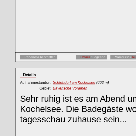
Panorama beschriften
Details
/ Legende
Marker ein /
au
Details
Aufnahmestandort:
Schlehdorf am Kochelsee
(602 m)
Gebiet:
Bayerische Voralpen
Sehr ruhig ist es am Abend u
Kochelsee. Die Badegäste wol
tagesschau zuhause sein...