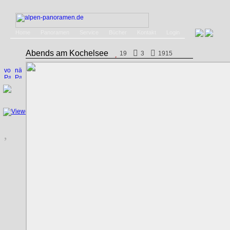
Home
Panoramen
Service
Bücher
Kontakt
Login
Abends am Kochelsee
19
3
1915