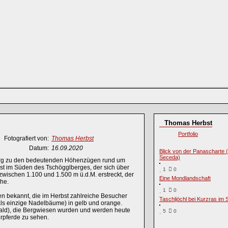
Thomas Herbst
Portfolio
Fotografiert von:
Thomas Herbst
Datum:
16.09.2020
Blick von der Panascharte 
Seceda)
erg zu den bedeutenden Höhenzügen rund um
 ist im Süden des Tschögglberges, der sich über
1
0
zwischen 1.100 und 1.500 m ü.d.M. erstreckt, der
Eine Mondlandschaft
he.
1
0
n bekannt, die im Herbst zahlreiche Besucher
Taschljöchl bei Kurzras im 
als einzige Nadelbäume) in gelb und orange.
 Wald), die Bergwiesen wurden und werden heute
5
0
rpferde zu sehen.