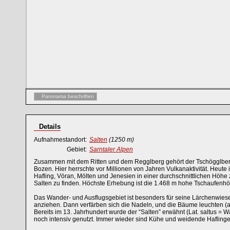
Panorama beschriften
Details
Aufnahmestandort:
Salten
(1250 m)
Gebiet:
Sarntaler Alpen
Zusammen mit dem Ritten und dem Regglberg gehört der Tschögglb
Bozen. Hier herrschte vor Millionen von Jahren Vulkanaktivität. Heute
Hafling, Vöran, Mölten und Jenesien in einer durchschnittlichen Höhe 
Salten zu finden. Höchste Erhebung ist die 1.468 m hohe Tschaufenhö
Das Wander- und Ausflugsgebiet ist besonders für seine Lärchenwiese
anziehen. Dann verfärben sich die Nadeln, und die Bäume leuchten (
Bereits im 13. Jahrhundert wurde der “Salten” erwähnt (Lat. saltus =
noch intensiv genutzt. Immer wieder sind Kühe und weidende Haflinge