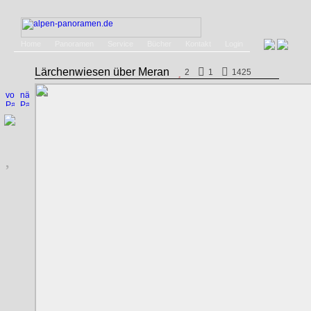
Home
Panoramen
Service
Bücher
Kontakt
Login
Lärchenwiesen über Meran
2
1
1425