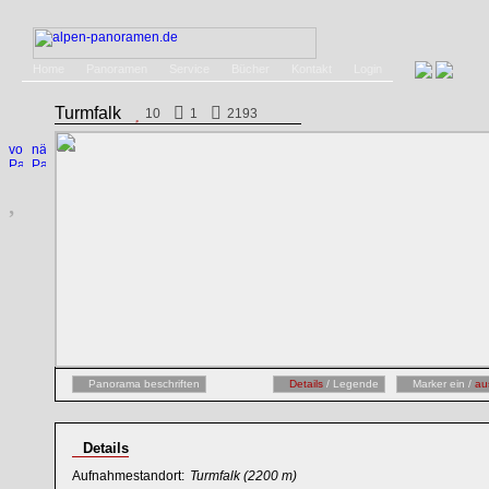
Home
Panoramen
Service
Bücher
Kontakt
Login
Turmfalk
10
1
2193
Panorama beschriften
Details
/ Legende
Marker ein /
au
Details
Aufnahmestandort:
Turmfalk
(2200 m)