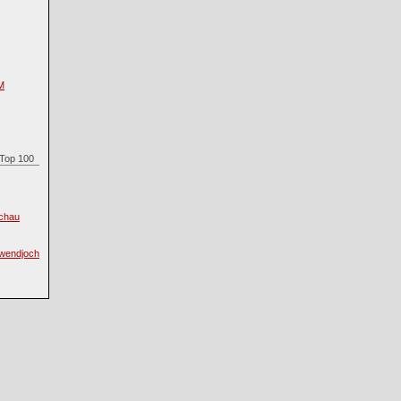
M
n Top 100
schau
wendjoch