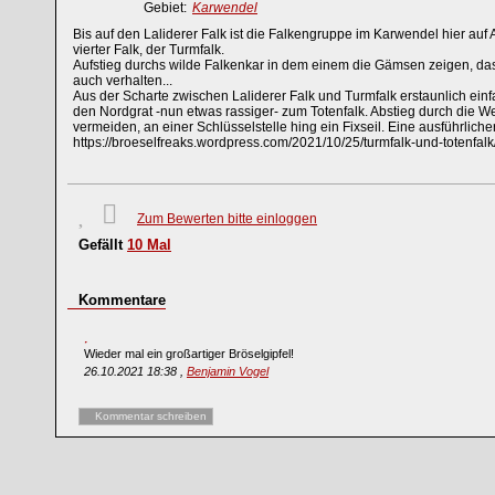
Gebiet:
Karwendel
Bis auf den Laliderer Falk ist die Falkengruppe im Karwendel hier auf 
vierter Falk, der Turmfalk.
Aufstieg durchs wilde Falkenkar in dem einem die Gämsen zeigen, dass
auch verhalten...
Aus der Scharte zwischen Laliderer Falk und Turmfalk erstaunlich einf
den Nordgrat -nun etwas rassiger- zum Totenfalk. Abstieg durch die West
vermeiden, an einer Schlüsselstelle hing ein Fixseil. Eine ausführlich
https://broeselfreaks.wordpress.com/2021/10/25/turmfalk-und-totenfalk
Zum Bewerten bitte einloggen
Gefällt
10
Mal
Kommentare
Wieder mal ein großartiger Bröselgipfel!
26.10.2021 18:38 ,
Benjamin Vogel
Kommentar schreiben