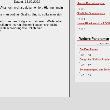
Datum:
13.09.2021
Hintere Bachofenspitze
AP ja noch nicht so dokumentiert. Hier nun mein
3
2
Nördliche Sonnenspitze
 man dort nur Gast ist. Und so sollte man sich
9
4
ach über den Südgrat auf letzteren. Weiter über
Innere Rigelkarspitze ZOO
flanke ins Kar. Stellen II lassen sich nicht
ere Beschreibung wie üblich hier:
2
3
/
Weitere Panoramen
... aus de
Die Drei Zinnen
80
38
Die große Südtirol Rund
40
17
Sonnenaufgang am Sonn
40
33