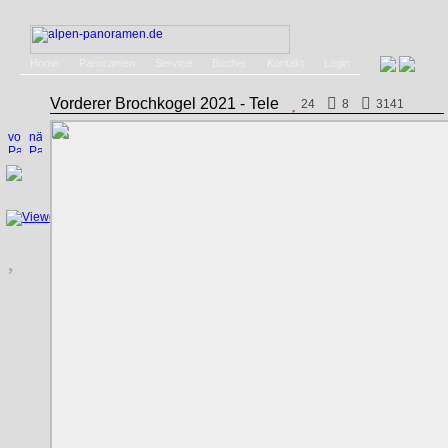
Home
Panoramen
Service
Bücher
Kontakt
Login
Vorderer Brochkogel 2021 - Tele
24
8
3141