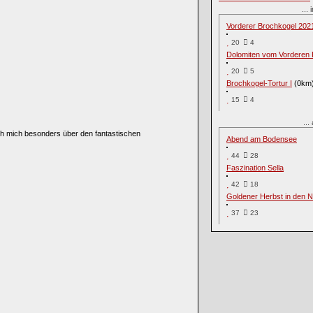
...
Vorderer Brochkogel 202
20
4
Dolomiten vom Vorderen 
20
5
Brochkogel-Tortur I
(0km
15
4
..
ich mich besonders über den fantastischen
Abend am Bodensee
44
28
Faszination Sella
42
18
Goldener Herbst in den N
37
23