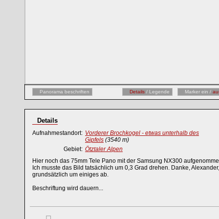
Panorama beschriften
Details
/ Legende
Marker ein /
au
Details
Aufnahmestandort:
Vorderer Brochkogel - etwas unterhalb des
Gipfels
(3540 m)
Gebiet:
Ötztaler Alpen
Hier noch das 75mm Tele Pano mit der Samsung NX300 aufgenommen un
Ich musste das Bild tatsächlich um 0,3 Grad drehen. Danke, Alexander, 
grundsätzlich um einiges ab.
Beschriftung wird dauern...