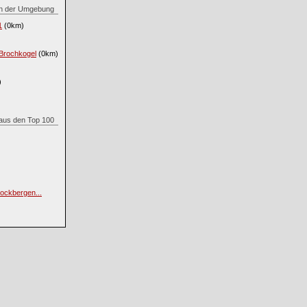
 in der Umgebung
1
(0km)
Brochkogel
(0km)
)
. aus den Top 100
ockbergen...