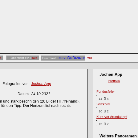
s
Übersicht ein /
aus
Durchlauf:
Jochen App
Portfolio
Fotografiert von:
Jochen App
Fundusfeiler
Datum:
24.10.2021
14
4
d stark beschnitten (26 Bilder HF, freihand).
Salzkofel
für den Tipp. Der Horizont fiel nach rechts
10
2
Kurz vor Arundakopf
15
2
Weitere Panoramen