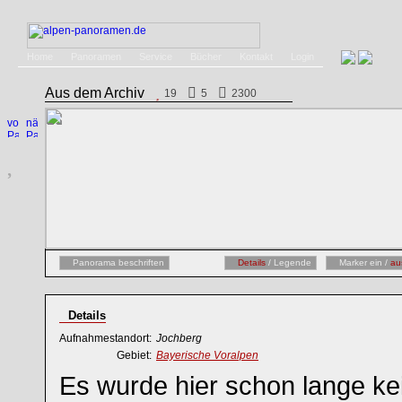
Home
Panoramen
Service
Bücher
Kontakt
Login
Aus dem Archiv
19
5
2300
Panorama beschriften
Details
/ Legende
Marker ein /
au
Details
Aufnahmestandort:
Jochberg
Gebiet:
Bayerische Voralpen
Es wurde hier schon lange k