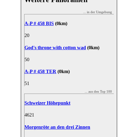
... in der Umgebung
A-P # 458 BIS
(0km)
2
0
God's throne with cotton wad
(0km)
5
0
A-P # 458 TER
(0km)
5
1
... aus den Top 100
Schweizer Höhepunkt
46
21
Morgenröte an den drei Zinnen