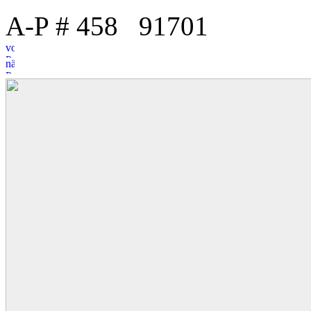
A-P # 458
9
1
701