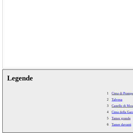
Legende
1
Cima di Pramp
2
Talvena
3
Castello di Mos
4
Cima della Gar
5
Tamer grande
6
Tamer davanti