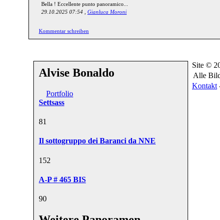
Bella ! Eccellente punto panoramico...
29.10.2025 07:54 ,
Gianluca Moroni
Kommentar schreiben
Site © 
Alvise Bonaldo
Alle Bil
Kontakt
Portfolio
Settsass
8
1
Il sottogruppo dei Baranci da NNE
15
2
A-P # 465 BIS
9
0
Weitere Panoramen