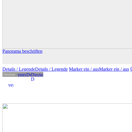
Panorama beschriften
Details
/ Legende
Details /
Legende
Marker ein /
aus
Marker
ein
/ aus
Durchlauf: