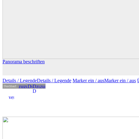
Panorama beschriften
Details
/ Legende
Details /
Legende
Marker ein /
aus
Marker
ein
/ aus
Durchlauf: