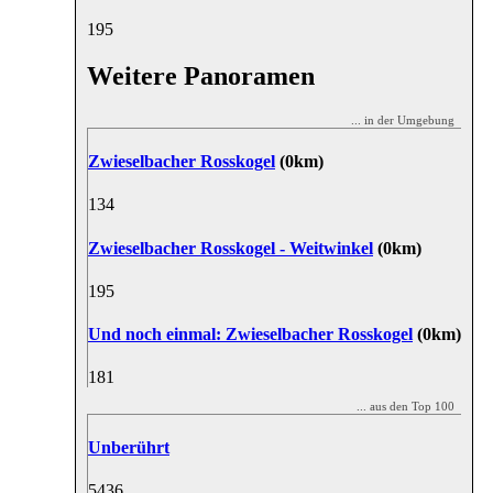
19
5
Weitere Panoramen
... in der Umgebung
Zwieselbacher Rosskogel
(0km)
13
4
Zwieselbacher Rosskogel - Weitwinkel
(0km)
19
5
Und noch einmal: Zwieselbacher Rosskogel
(0km)
18
1
... aus den Top 100
Unberührt
54
36