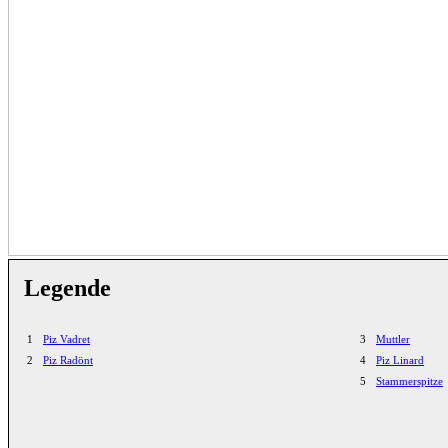
Legende
1
Piz Vadret
3
Muttler
2
Piz Radönt
4
Piz Linard
5
Stammerspitze