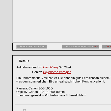
Panorama beschriften
Himmelsrichtungen ein /
aus
Deta
Details
Aufnahmestandort:
Hirschberg
(1670 m)
Gebiet:
Bayerische Voralpen
Ein Panorama für Gipfelzähler. Die ohnehin gute Fernsicht an diesem T
was dem sommerlichen Bild unrealistisch hohen Kontrast verleiht.
Kamera: Canon EOS 100D
Objektiv: Canon EFS 18-200, 80mm
zusammengesetzt in Photoshop aus 8 Einzelbildern