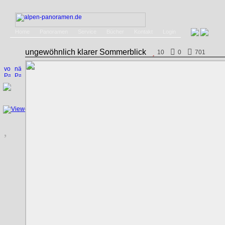
Home
Panoramen
Service
Bücher
Kontakt
Login
ungewöhnlich klarer Sommerblick
10
0
701