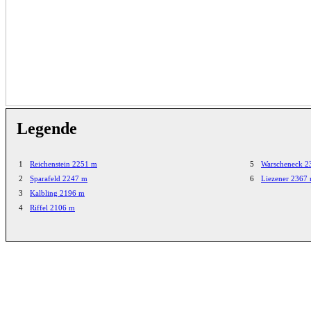
Legende
1
Reichenstein 2251 m
5
Warscheneck 2
2
Sparafeld 2247 m
6
Liezener 2367
3
Kalbling 2196 m
4
Riffel 2106 m