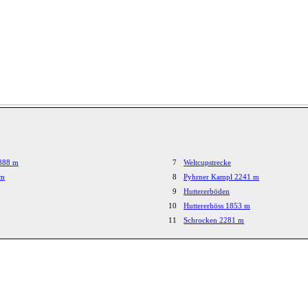
388 m
7
Weltcupstrecke
 m
8
Pyhrner Kampl 2241 m
9
Huttererböden
10
Huttererhöss 1853 m
11
Schrocken 2281 m