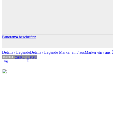
Panorama beschriften
Details
/ Legende
Details /
Legende
Marker ein /
aus
Marker
ein
/ aus
Durchlauf: