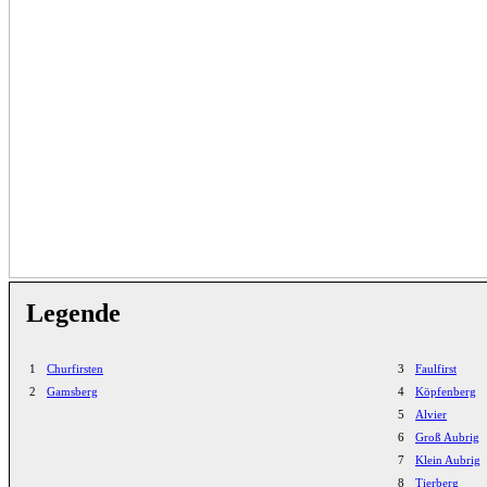
Legende
1
Churfirsten
3
Faulfirst
2
Gamsberg
4
Köpfenberg
5
Alvier
6
Groß Aubrig
7
Klein Aubrig
8
Tierberg