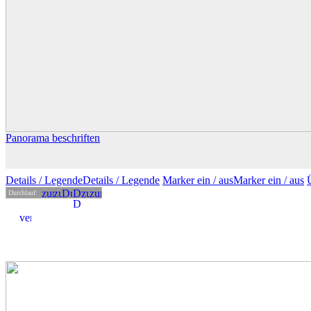
Panorama beschriften
Details
/ Legende
Details /
Legende
Marker ein /
aus
Marker
ein
/ aus
Durchlauf: