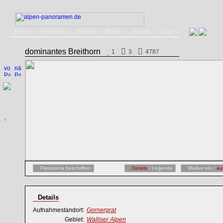
Home
Panoramen
Service
Bücher
Kontakt
Login
dominantes Breithorn
1
3
4787
Panorama beschriften
Details
/ Legende
Marker ein /
au
Details
Aufnahmestandort:
Gornergrat
Gebiet:
Walliser Alpen