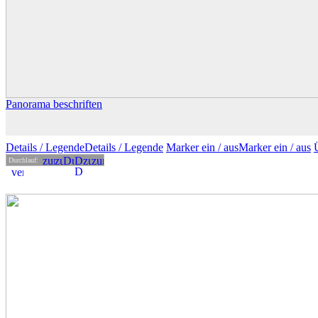
Panorama beschriften
Details
/ Legende
Details /
Legende
Marker ein /
aus
Marker
ein
/ aus
Durchlauf: