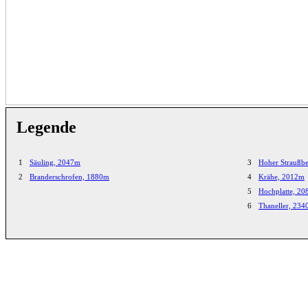
Legende
1
Säuling, 2047m
3
Hoher Straußb
2
Branderschrofen, 1880m
4
Krähe, 2012m
5
Hochplatte, 2
6
Thaneller, 23