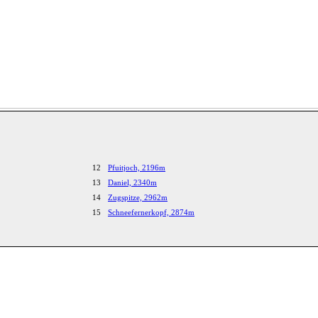
12
Pfuitjoch, 2196m
13
Daniel, 2340m
14
Zugspitze, 2962m
15
Schneefernerkopf, 2874m