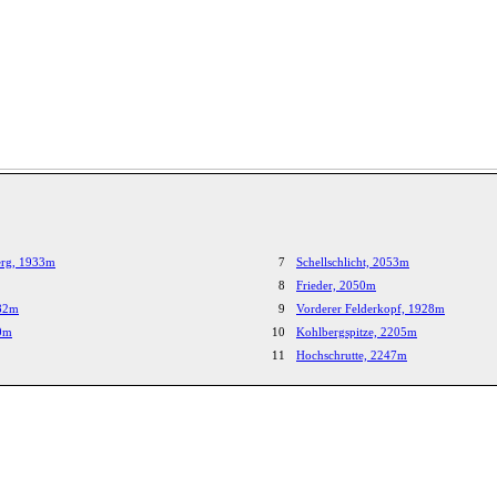
erg, 1933m
7
Schellschlicht, 2053m
8
Frieder, 2050m
082m
9
Vorderer Felderkopf, 1928m
40m
10
Kohlbergspitze, 2205m
11
Hochschrutte, 2247m