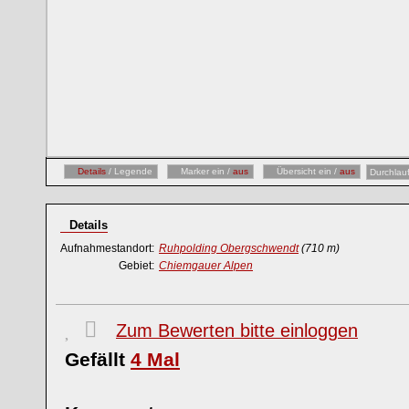
Details
/ Legende
Marker ein /
aus
Übersicht ein /
aus
Durchlau
Details
Aufnahmestandort:
Ruhpolding Obergschwendt
(710 m)
Gebiet:
Chiemgauer Alpen
Zum Bewerten bitte einloggen
Gefällt
4
Mal