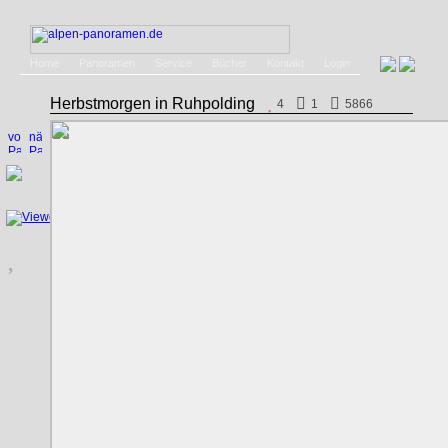
Home
Panoramen
Service
Bücher
Kontakt
Login
Herbstmorgen in Ruhpolding
4
1
5866