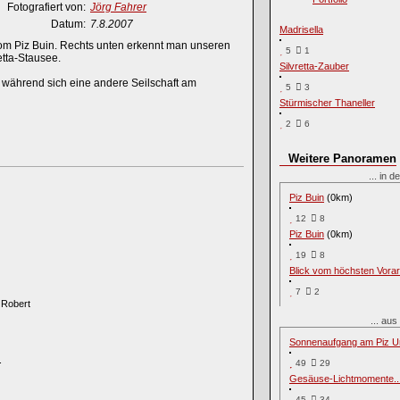
Fotografiert von:
Jörg Fahrer
Datum:
7.8.2007
Madrisella
 vom Piz Buin. Rechts unten erkennt man unseren
5
1
tta-Stausee.
Silvretta-Zauber
 während sich eine andere Seilschaft am
5
3
Stürmischer Thaneller
2
6
Weitere Panoramen
... in
Piz Buin
(0km)
12
8
Piz Buin
(0km)
19
8
Blick vom höchsten Vorar
7
2
 Robert
... au
Sonnenaufgang am Piz U
.
49
29
Gesäuse-Lichtmomente..
45
34