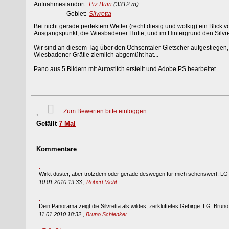
Aufnahmestandort:
Piz Buin
(3312 m)
Gebiet:
Silvretta
Bei nicht gerade perfektem Wetter (recht diesig und wolkig) ein Blick
Ausgangspunkt, die Wiesbadener Hütte, und im Hintergrund den Silvre
Wir sind an diesem Tag über den Ochsentaler-Gletscher aufgestiegen,
Wiesbadener Grätle ziemlich abgemüht hat...
Pano aus 5 Bildern mit Autostitch erstellt und Adobe PS bearbeitet
Zum Bewerten bitte einloggen
Gefällt
7
Mal
Kommentare
Wirkt düster, aber trotzdem oder gerade deswegen für mich sehenswert. LG
10.01.2010 19:33 ,
Robert Viehl
Dein Panorama zeigt die Silvretta als wildes, zerklüftetes Gebirge. LG. Bruno
11.01.2010 18:32 ,
Bruno Schlenker