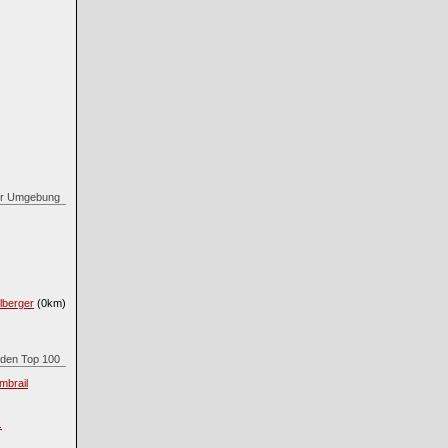
 der Umgebung
lberger
(0km)
s den Top 100
mbrail
.