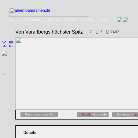
Home
Panoramen
Service
Bücher
Kontakt
Login
Von Vorarlbergs höchster Spitz
7
3
7402
Panorama beschriften
Details
/ Legende
Marker ein /
au
Details