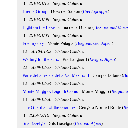
8
-
2010/01/12
-
Stefano Caldera
Brenta Group
Doss del Sabion (
Brentagruppe
)
8
-
2010/01/09
-
Stefano Caldera
Light on the Lake
Cima della Duaria (
Tessiner und Miso
8
-
2010/01/05
-
Stefano Caldera
Foehny day
Monte Palagia (
Bergamasker Alpen
)
12
-
2010/01/02
-
Stefano Caldera
Waiting for the sun..
Piz Languard (
Livigno Alpen
)
22
-
2009/12/27
-
Stefano Caldera
Parte della testata della Val Masino II
Campo Tartano (
Be
12
-
2009/12/24
-
Stefano Caldera
Monte Muggio: Lago di Como
Monte Muggio (
Bergama
13
-
2009/12/20
-
Stefano Caldera
The Guardian of the Granites
Cengalo Normal Route (
Be
8
-
2009/12/16
-
Stefano Caldera
Sils Baselgia
Sils Baselgia (
Bernina Alpen
)