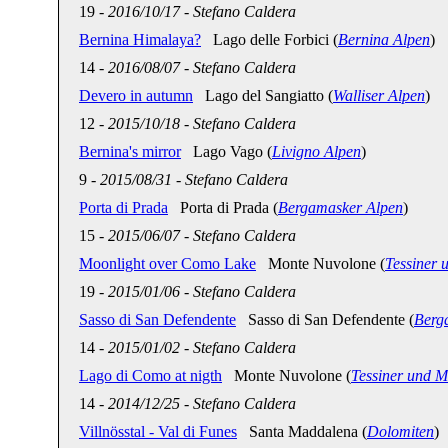
19
-
2016/10/17
-
Stefano Caldera
Bernina Himalaya?
Lago delle Forbici (
Bernina Alpen
)
14
-
2016/08/07
-
Stefano Caldera
Devero in autumn
Lago del Sangiatto (
Walliser Alpen
)
12
-
2015/10/18
-
Stefano Caldera
Bernina's mirror
Lago Vago (
Livigno Alpen
)
9
-
2015/08/31
-
Stefano Caldera
Porta di Prada
Porta di Prada (
Bergamasker Alpen
)
15
-
2015/06/07
-
Stefano Caldera
Moonlight over Como Lake
Monte Nuvolone (
Tessiner 
19
-
2015/01/06
-
Stefano Caldera
Sasso di San Defendente
Sasso di San Defendente (
Berg
14
-
2015/01/02
-
Stefano Caldera
Lago di Como at nigth
Monte Nuvolone (
Tessiner und M
14
-
2014/12/25
-
Stefano Caldera
Villnösstal - Val di Funes
Santa Maddalena (
Dolomiten
)