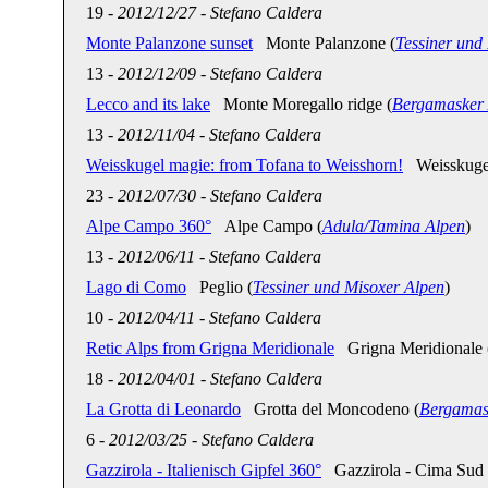
19
-
2012/12/27
-
Stefano Caldera
Monte Palanzone sunset
Monte Palanzone (
Tessiner und
13
-
2012/12/09
-
Stefano Caldera
Lecco and its lake
Monte Moregallo ridge (
Bergamasker
13
-
2012/11/04
-
Stefano Caldera
Weisskugel magie: from Tofana to Weisshorn!
Weisskugel 
23
-
2012/07/30
-
Stefano Caldera
Alpe Campo 360°
Alpe Campo (
Adula/Tamina Alpen
)
13
-
2012/06/11
-
Stefano Caldera
Lago di Como
Peglio (
Tessiner und Misoxer Alpen
)
10
-
2012/04/11
-
Stefano Caldera
Retic Alps from Grigna Meridionale
Grigna Meridionale 
18
-
2012/04/01
-
Stefano Caldera
La Grotta di Leonardo
Grotta del Moncodeno (
Bergamas
6
-
2012/03/25
-
Stefano Caldera
Gazzirola - Italienisch Gipfel 360°
Gazzirola - Cima Sud 