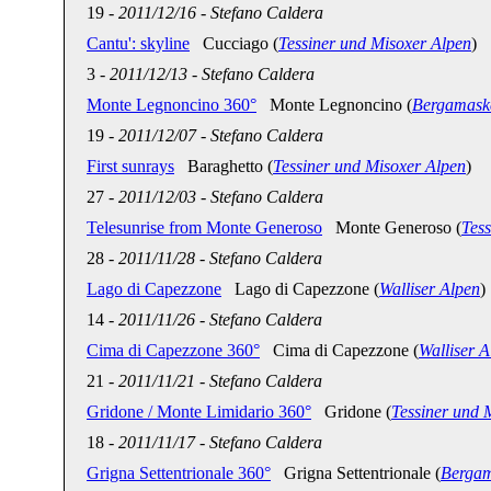
19
-
2011/12/16
-
Stefano Caldera
Cantu': skyline
Cucciago (
Tessiner und Misoxer Alpen
)
3
-
2011/12/13
-
Stefano Caldera
Monte Legnoncino 360°
Monte Legnoncino (
Bergamask
19
-
2011/12/07
-
Stefano Caldera
First sunrays
Baraghetto (
Tessiner und Misoxer Alpen
)
27
-
2011/12/03
-
Stefano Caldera
Telesunrise from Monte Generoso
Monte Generoso (
Tes
28
-
2011/11/28
-
Stefano Caldera
Lago di Capezzone
Lago di Capezzone (
Walliser Alpen
)
14
-
2011/11/26
-
Stefano Caldera
Cima di Capezzone 360°
Cima di Capezzone (
Walliser A
21
-
2011/11/21
-
Stefano Caldera
Gridone / Monte Limidario 360°
Gridone (
Tessiner und 
18
-
2011/11/17
-
Stefano Caldera
Grigna Settentrionale 360°
Grigna Settentrionale (
Bergam