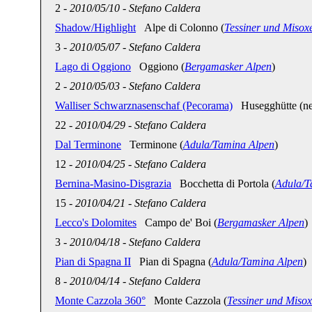
2
-
2010/05/10
-
Stefano Caldera
Shadow/Highlight
Alpe di Colonno (
Tessiner und Misox
3
-
2010/05/07
-
Stefano Caldera
Lago di Oggiono
Oggiono (
Bergamasker Alpen
)
2
-
2010/05/03
-
Stefano Caldera
Walliser Schwarznasenschaf (Pecorama)
Husegghütte (nea
22
-
2010/04/29
-
Stefano Caldera
Dal Terminone
Terminone (
Adula/Tamina Alpen
)
12
-
2010/04/25
-
Stefano Caldera
Bernina-Masino-Disgrazia
Bocchetta di Portola (
Adula/T
15
-
2010/04/21
-
Stefano Caldera
Lecco's Dolomites
Campo de' Boi (
Bergamasker Alpen
)
3
-
2010/04/18
-
Stefano Caldera
Pian di Spagna II
Pian di Spagna (
Adula/Tamina Alpen
)
8
-
2010/04/14
-
Stefano Caldera
Monte Cazzola 360°
Monte Cazzola (
Tessiner und Misox