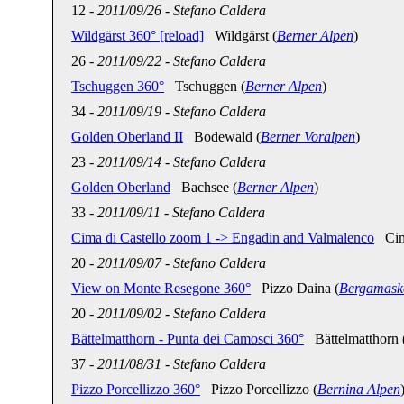
12
-
2011/09/26
-
Stefano Caldera
Wildgärst 360° [reload]
Wildgärst (
Berner Alpen
)
26
-
2011/09/22
-
Stefano Caldera
Tschuggen 360°
Tschuggen (
Berner Alpen
)
34
-
2011/09/19
-
Stefano Caldera
Golden Oberland II
Bodewald (
Berner Voralpen
)
23
-
2011/09/14
-
Stefano Caldera
Golden Oberland
Bachsee (
Berner Alpen
)
33
-
2011/09/11
-
Stefano Caldera
Cima di Castello zoom 1 -> Engadin and Valmalenco
Cima
20
-
2011/09/07
-
Stefano Caldera
View on Monte Resegone 360°
Pizzo Daina (
Bergamask
20
-
2011/09/02
-
Stefano Caldera
Bättelmatthorn - Punta dei Camosci 360°
Bättelmatthorn 
37
-
2011/08/31
-
Stefano Caldera
Pizzo Porcellizzo 360°
Pizzo Porcellizzo (
Bernina Alpen