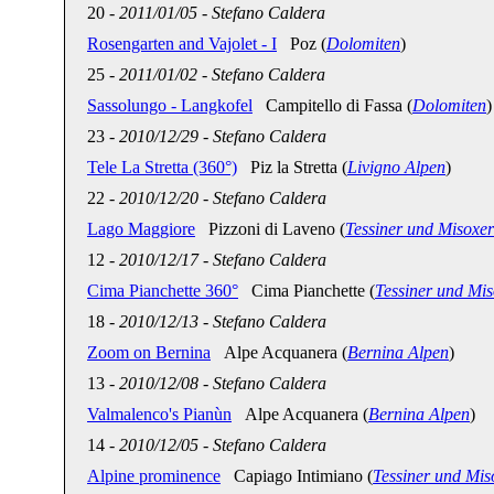
20
-
2011/01/05
-
Stefano Caldera
Rosengarten and Vajolet - I
Poz (
Dolomiten
)
25
-
2011/01/02
-
Stefano Caldera
Sassolungo - Langkofel
Campitello di Fassa (
Dolomiten
)
23
-
2010/12/29
-
Stefano Caldera
Tele La Stretta (360°)
Piz la Stretta (
Livigno Alpen
)
22
-
2010/12/20
-
Stefano Caldera
Lago Maggiore
Pizzoni di Laveno (
Tessiner und Misoxe
12
-
2010/12/17
-
Stefano Caldera
Cima Pianchette 360°
Cima Pianchette (
Tessiner und Mi
18
-
2010/12/13
-
Stefano Caldera
Zoom on Bernina
Alpe Acquanera (
Bernina Alpen
)
13
-
2010/12/08
-
Stefano Caldera
Valmalenco's Pianùn
Alpe Acquanera (
Bernina Alpen
)
14
-
2010/12/05
-
Stefano Caldera
Alpine prominence
Capiago Intimiano (
Tessiner und Mis