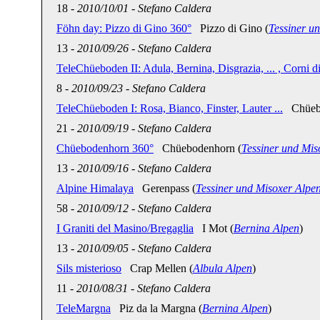
18
-
2010/10/01
-
Stefano Caldera
Föhn day: Pizzo di Gino 360°
Pizzo di Gino (
Tessiner u
13
-
2010/09/26
-
Stefano Caldera
TeleChüeboden II: Adula, Bernina, Disgrazia, ... , Corni 
8
-
2010/09/23
-
Stefano Caldera
TeleChüeboden I: Rosa, Bianco, Finster, Lauter ...
Chüebo
21
-
2010/09/19
-
Stefano Caldera
Chüebodenhorn 360°
Chüebodenhorn (
Tessiner und Mis
13
-
2010/09/16
-
Stefano Caldera
Alpine Himalaya
Gerenpass (
Tessiner und Misoxer Alpe
58
-
2010/09/12
-
Stefano Caldera
I Graniti del Masino/Bregaglia
I Mot (
Bernina Alpen
)
13
-
2010/09/05
-
Stefano Caldera
Sils misterioso
Crap Mellen (
Albula Alpen
)
11
-
2010/08/31
-
Stefano Caldera
TeleMargna
Piz da la Margna (
Bernina Alpen
)