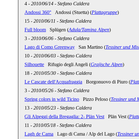
4
-
2010/06/14
-
Stefano Caldera
Andossi 360°
Andossi (Stuetta) (
Plattagruppe
)
15
-
2010/06/11
-
Stefano Caldera
Full bloom
Splügen (
Adula/Tamina Alpen
)
3
-
2010/06/06
-
Stefano Caldera
Lago di Como Greenway
San Martino (
Tessiner und Mi
10
-
2010/06/03
-
Stefano Caldera
Silhouette
Rifugio degli Angeli (
Grajische Alpen
)
18
-
2010/05/30
-
Stefano Caldera
Le Cascate dell'Acquafraggia
Borgonuovo di Piuro (
Plat
3
-
2010/05/26
-
Stefano Caldera
Spring colors in wild Ticino
Pizzo Peloso (
Tessiner und 
13
-
2010/05/23
-
Stefano Caldera
Gli Alpeggi della Bregaglia: 2- Plän Vest
Plän Vest (
Plat
11
-
2010/05/18
-
Stefano Caldera
Lagh de Cama
Lago di Cama / Alp del Lago (
Tessiner u