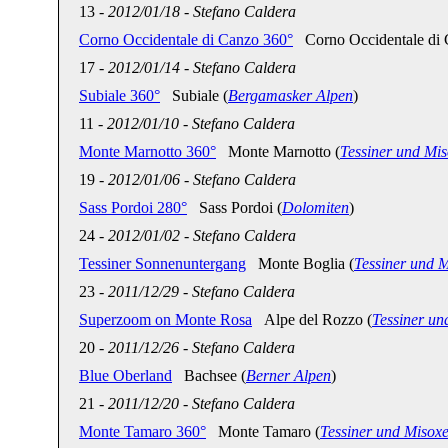
13
-
2012/01/18
-
Stefano Caldera
Corno Occidentale di Canzo 360°
Corno Occidentale di 
17
-
2012/01/14
-
Stefano Caldera
Subiale 360°
Subiale (
Bergamasker Alpen
)
11
-
2012/01/10
-
Stefano Caldera
Monte Marnotto 360°
Monte Marnotto (
Tessiner und Mi
19
-
2012/01/06
-
Stefano Caldera
Sass Pordoi 280°
Sass Pordoi (
Dolomiten
)
24
-
2012/01/02
-
Stefano Caldera
Tessiner Sonnenuntergang
Monte Boglia (
Tessiner und 
23
-
2011/12/29
-
Stefano Caldera
Superzoom on Monte Rosa
Alpe del Rozzo (
Tessiner un
20
-
2011/12/26
-
Stefano Caldera
Blue Oberland
Bachsee (
Berner Alpen
)
21
-
2011/12/20
-
Stefano Caldera
Monte Tamaro 360°
Monte Tamaro (
Tessiner und Misox