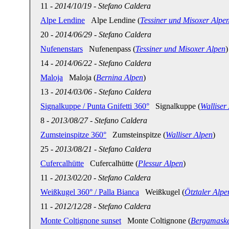
11
-
2014/10/19
-
Stefano Caldera
Alpe Lendine
Alpe Lendine (
Tessiner und Misoxer Alpe
20
-
2014/06/29
-
Stefano Caldera
Nufenenstars
Nufenenpass (
Tessiner und Misoxer Alpen
)
14
-
2014/06/22
-
Stefano Caldera
Maloja
Maloja (
Bernina Alpen
)
13
-
2014/03/06
-
Stefano Caldera
Signalkuppe / Punta Gnifetti 360°
Signalkuppe (
Walliser
8
-
2013/08/27
-
Stefano Caldera
Zumsteinspitze 360°
Zumsteinspitze (
Walliser Alpen
)
25
-
2013/08/21
-
Stefano Caldera
Cufercalhütte
Cufercalhütte (
Plessur Alpen
)
11
-
2013/02/20
-
Stefano Caldera
Weißkugel 360° / Palla Bianca
Weißkugel (
Ötztaler Alpe
11
-
2012/12/28
-
Stefano Caldera
Monte Coltignone sunset
Monte Coltignone (
Bergamaske