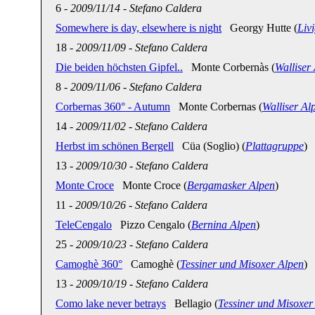
6
-
2009/11/14
-
Stefano Caldera
Somewhere is day, elsewhere is night
Georgy Hutte (
Liv
18
-
2009/11/09
-
Stefano Caldera
Die beiden höchsten Gipfel..
Monte Corbernàs (
Walliser
8
-
2009/11/06
-
Stefano Caldera
Corbernas 360° - Autumn
Monte Corbernas (
Walliser Al
14
-
2009/11/02
-
Stefano Caldera
Herbst im schönen Bergell
Cüa (Soglio) (
Plattagruppe
)
13
-
2009/10/30
-
Stefano Caldera
Monte Croce
Monte Croce (
Bergamasker Alpen
)
11
-
2009/10/26
-
Stefano Caldera
TeleCengalo
Pizzo Cengalo (
Bernina Alpen
)
25
-
2009/10/23
-
Stefano Caldera
Camoghè 360°
Camoghè (
Tessiner und Misoxer Alpen
)
13
-
2009/10/19
-
Stefano Caldera
Como lake never betrays
Bellagio (
Tessiner und Misoxer