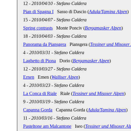
12
-
2010/04/10
-
Stefano Caldera
Pian di Spagna I
Sasso di Dascio (
Adula/Tamina Alpen
)
15
-
2010/04/07
-
Stefano Caldera
Spring contrasts
Monte Ponciv (
Bergamasker Alpen
)
18
-
2010/04/03
-
Stefano Caldera
Panorama da Piansgera
Piansgera (
Tessiner und Misoxer
4
-
2010/03/31
-
Stefano Caldera
Laghetto di Piona
Dorio (
Bergamasker Alpen
)
12
-
2010/03/27
-
Stefano Caldera
Ernen
Ernen (
Walliser Alpen
)
4
-
2010/03/23
-
Stefano Caldera
La Conca di Riale
Riale (
Tessiner und Misoxer Alpen
)
9
-
2010/03/19
-
Stefano Caldera
Capanna Gorda
Capanna Gorda (
Adula/Tamina Alpen
)
11
-
2010/03/16
-
Stefano Caldera
Pasteltone am Malcantone
Iseo (
Tessiner und Misoxer Al