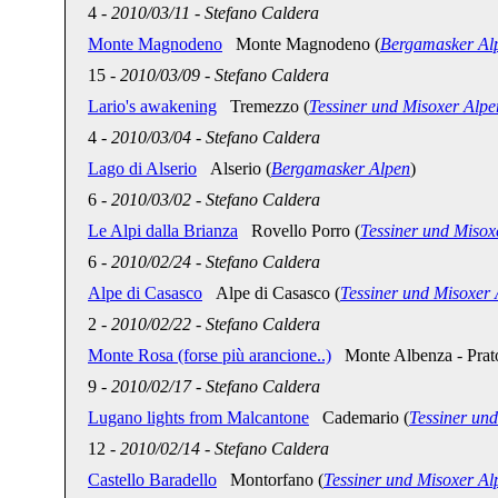
4
-
2010/03/11
-
Stefano Caldera
Monte Magnodeno
Monte Magnodeno (
Bergamasker Al
15
-
2010/03/09
-
Stefano Caldera
Lario's awakening
Tremezzo (
Tessiner und Misoxer Alpe
4
-
2010/03/04
-
Stefano Caldera
Lago di Alserio
Alserio (
Bergamasker Alpen
)
6
-
2010/03/02
-
Stefano Caldera
Le Alpi dalla Brianza
Rovello Porro (
Tessiner und Misox
6
-
2010/02/24
-
Stefano Caldera
Alpe di Casasco
Alpe di Casasco (
Tessiner und Misoxer
2
-
2010/02/22
-
Stefano Caldera
Monte Rosa (forse più arancione..)
Monte Albenza - Prato 
9
-
2010/02/17
-
Stefano Caldera
Lugano lights from Malcantone
Cademario (
Tessiner un
12
-
2010/02/14
-
Stefano Caldera
Castello Baradello
Montorfano (
Tessiner und Misoxer Al