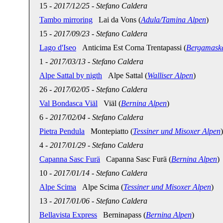
15
-
2017/12/25
-
Stefano Caldera
Tambo mirroring
Lai da Vons (
Adula/Tamina Alpen
)
15
-
2017/09/23
-
Stefano Caldera
Lago d'Iseo
Anticima Est Corna Trentapassi (
Bergamaske
1
-
2017/03/13
-
Stefano Caldera
Alpe Sattal by nigth
Alpe Sattal (
Walliser Alpen
)
26
-
2017/02/05
-
Stefano Caldera
Val Bondasca Viäl
Viäl (
Bernina Alpen
)
6
-
2017/02/04
-
Stefano Caldera
Pietra Pendula
Montepiatto (
Tessiner und Misoxer Alpen
)
4
-
2017/01/29
-
Stefano Caldera
Capanna Sasc Furä
Capanna Sasc Furä (
Bernina Alpen
)
10
-
2017/01/14
-
Stefano Caldera
Alpe Scima
Alpe Scima (
Tessiner und Misoxer Alpen
)
13
-
2017/01/06
-
Stefano Caldera
Bellavista Express
Berninapass (
Bernina Alpen
)