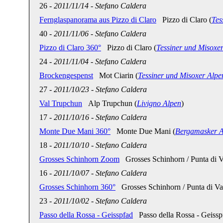
26
-
2011/11/14
-
Stefano Caldera
Fernglaspanorama aus Pizzo di Claro
Pizzo di Claro (
Tes
40
-
2011/11/06
-
Stefano Caldera
Pizzo di Claro 360°
Pizzo di Claro (
Tessiner und Misoxe
24
-
2011/11/04
-
Stefano Caldera
Brockengespenst
Mot Ciarin (
Tessiner und Misoxer Alpe
27
-
2011/10/23
-
Stefano Caldera
Val Trupchun
Alp Trupchun (
Livigno Alpen
)
17
-
2011/10/16
-
Stefano Caldera
Monte Due Mani 360°
Monte Due Mani (
Bergamasker A
18
-
2011/10/10
-
Stefano Caldera
Grosses Schinhorn Zoom
Grosses Schinhorn / Punta di Va
16
-
2011/10/07
-
Stefano Caldera
Grosses Schinhorn 360°
Grosses Schinhorn / Punta di Val
23
-
2011/10/02
-
Stefano Caldera
Passo della Rossa - Geisspfad
Passo della Rossa - Geissp