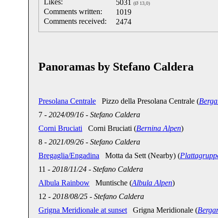
Likes:
5031
(Ø 13,0)
Comments written:
1019
Comments received:
2474
Panoramas by Stefano Caldera
Presolana Centrale
Pizzo della Presolana Centrale (
Berga
7
-
2024/09/16
-
Stefano Caldera
Corni Bruciati
Corni Bruciati (
Bernina Alpen
)
8
-
2021/09/26
-
Stefano Caldera
Bregaglia/Engadina
Motta da Sett (Nearby) (
Plattagrupp
11
-
2018/11/24
-
Stefano Caldera
Albula Rainbow
Muntische (
Albula Alpen
)
12
-
2018/08/25
-
Stefano Caldera
Grigna Meridionale at sunset
Grigna Meridionale (
Berga