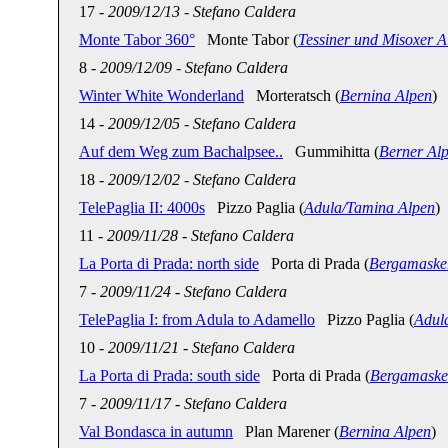
17
-
2009/12/13
-
Stefano Caldera
Monte Tabor 360°
Monte Tabor (
Tessiner und Misoxer A
8
-
2009/12/09
-
Stefano Caldera
Winter White Wonderland
Morteratsch (
Bernina Alpen
)
14
-
2009/12/05
-
Stefano Caldera
Auf dem Weg zum Bachalpsee..
Gummihitta (
Berner Al
18
-
2009/12/02
-
Stefano Caldera
TelePaglia II: 4000s
Pizzo Paglia (
Adula/Tamina Alpen
)
11
-
2009/11/28
-
Stefano Caldera
La Porta di Prada: north side
Porta di Prada (
Bergamaske
7
-
2009/11/24
-
Stefano Caldera
TelePaglia I: from Adula to Adamello
Pizzo Paglia (
Adul
10
-
2009/11/21
-
Stefano Caldera
La Porta di Prada: south side
Porta di Prada (
Bergamaske
7
-
2009/11/17
-
Stefano Caldera
Val Bondasca in autumn
Plan Marener (
Bernina Alpen
)