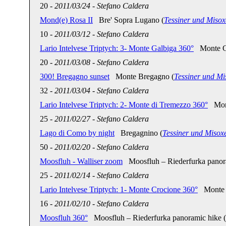
20
-
2011/03/24
-
Stefano Caldera
Mond(e) Rosa II
Bre' Sopra Lugano (
Tessiner und Misox
10
-
2011/03/12
-
Stefano Caldera
Lario Intelvese Triptych: 3- Monte Galbiga 360°
Monte Ga
20
-
2011/03/08
-
Stefano Caldera
300! Bregagno sunset
Monte Bregagno (
Tessiner und Mi
32
-
2011/03/04
-
Stefano Caldera
Lario Intelvese Triptych: 2- Monte di Tremezzo 360°
Mont
25
-
2011/02/27
-
Stefano Caldera
Lago di Como by night
Bregagnino (
Tessiner und Misox
50
-
2011/02/20
-
Stefano Caldera
Moosfluh - Walliser zoom
Moosfluh – Riederfurka panora
25
-
2011/02/14
-
Stefano Caldera
Lario Intelvese Triptych: 1- Monte Crocione 360°
Monte C
16
-
2011/02/10
-
Stefano Caldera
Moosfluh 360°
Moosfluh – Riederfurka panoramic hike (