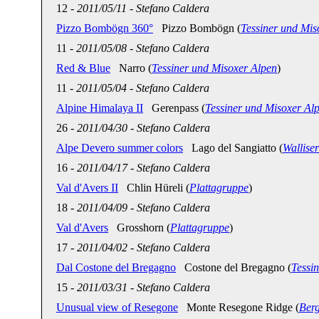
12
-
2011/05/11
-
Stefano Caldera
Pizzo Bombögn 360°
Pizzo Bombögn (
Tessiner und Mis
11
-
2011/05/08
-
Stefano Caldera
Red & Blue
Narro (
Tessiner und Misoxer Alpen
)
11
-
2011/05/04
-
Stefano Caldera
Alpine Himalaya II
Gerenpass (
Tessiner und Misoxer Al
26
-
2011/04/30
-
Stefano Caldera
Alpe Devero summer colors
Lago del Sangiatto (
Wallise
16
-
2011/04/17
-
Stefano Caldera
Val d'Avers II
Chlin Hüreli (
Plattagruppe
)
18
-
2011/04/09
-
Stefano Caldera
Val d'Avers
Grosshorn (
Plattagruppe
)
17
-
2011/04/02
-
Stefano Caldera
Dal Costone del Bregagno
Costone del Bregagno (
Tessi
15
-
2011/03/31
-
Stefano Caldera
Unusual view of Resegone
Monte Resegone Ridge (
Ber