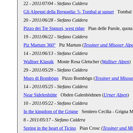
22
-
2011/07/04
-
Stefano Caldera
Gli Alpeggi della Bregaglia: 5- Tombal at sunset
Tombal 
20
-
2011/06/28
-
Stefano Caldera
Pizzo dei Tre Signori, west ridge
Pian delle Parole, quota
19
-
2011/06/22
-
Stefano Caldera
Piz Martum 360°
Piz Martum (
Tessiner und Misoxer Alp
14
-
2011/06/13
-
Stefano Caldera
Walliser Klassik
Monte Rosa Gletscher (
Walliser Alpen
)
29
-
2011/05/29
-
Stefano Caldera
Muro di Bombögn
Pizzo Bombögn (
Tessiner und Misox
14
-
2011/05/25
-
Stefano Caldera
Near Sidelenhütte
Obden Galenbödmen (
Urner Alpen
)
10
-
2011/05/22
-
Stefano Caldera
In the kingdom of the Grigne
Sentiero Cecilia - Grigna M
8
-
2011/05/17
-
Stefano Caldera
Spring in the heart of Ticino
Pian Crosc (
Tessiner und Mi