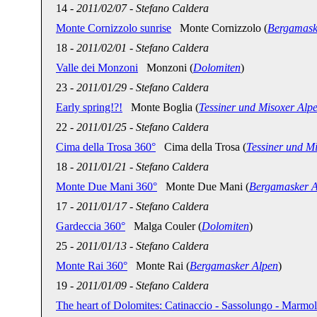
14
-
2011/02/07
-
Stefano Caldera
Monte Cornizzolo sunrise
Monte Cornizzolo (
Bergamask
18
-
2011/02/01
-
Stefano Caldera
Valle dei Monzoni
Monzoni (
Dolomiten
)
23
-
2011/01/29
-
Stefano Caldera
Early spring!?!
Monte Boglia (
Tessiner und Misoxer Alp
22
-
2011/01/25
-
Stefano Caldera
Cima della Trosa 360°
Cima della Trosa (
Tessiner und M
18
-
2011/01/21
-
Stefano Caldera
Monte Due Mani 360°
Monte Due Mani (
Bergamasker A
17
-
2011/01/17
-
Stefano Caldera
Gardeccia 360°
Malga Couler (
Dolomiten
)
25
-
2011/01/13
-
Stefano Caldera
Monte Rai 360°
Monte Rai (
Bergamasker Alpen
)
19
-
2011/01/09
-
Stefano Caldera
The heart of Dolomites: Catinaccio - Sassolungo - Marmo