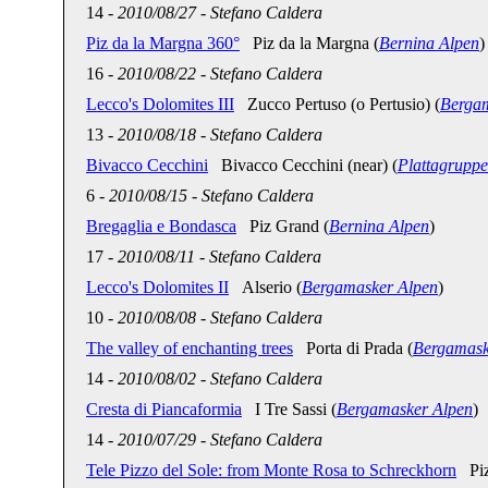
14
-
2010/08/27
-
Stefano Caldera
Piz da la Margna 360°
Piz da la Margna (
Bernina Alpen
)
16
-
2010/08/22
-
Stefano Caldera
Lecco's Dolomites III
Zucco Pertuso (o Pertusio) (
Berga
13
-
2010/08/18
-
Stefano Caldera
Bivacco Cecchini
Bivacco Cecchini (near) (
Plattagruppe
6
-
2010/08/15
-
Stefano Caldera
Bregaglia e Bondasca
Piz Grand (
Bernina Alpen
)
17
-
2010/08/11
-
Stefano Caldera
Lecco's Dolomites II
Alserio (
Bergamasker Alpen
)
10
-
2010/08/08
-
Stefano Caldera
The valley of enchanting trees
Porta di Prada (
Bergamask
14
-
2010/08/02
-
Stefano Caldera
Cresta di Piancaformia
I Tre Sassi (
Bergamasker Alpen
)
14
-
2010/07/29
-
Stefano Caldera
Tele Pizzo del Sole: from Monte Rosa to Schreckhorn
Pizz