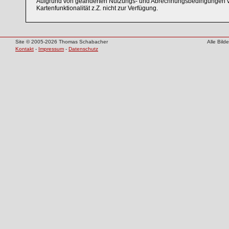
Aufgrund von geänderten Nutzungs- und Abrechnungsbedingungen v
Kartenfunktionalität z.Z. nicht zur Verfügung.
Site © 2005-2026 Thomas Schabacher
Alle Bil
Kontakt
-
Impressum
-
Datenschutz